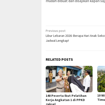
mudah dibuat dan disajikan kapan saj
Post
Previous post
Libur Lebaran 2026: Berapa Hari Anak Seko
navigation
Jadwal Lengkap!
RELATED POSTS
10 W
140 Peserta Ikut Pelatihan
Timu
Kerja Angkatan 1 di PPKD
Jaksel