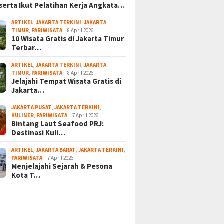
serta Ikut Pelatihan Kerja Angkata…
ARTIKEL
,
JAKARTA TERKINI
,
JAKARTA
TIMUR
,
PARIWISATA
8 April 2026
10 Wisata Gratis di Jakarta Timur
Terbar…
ARTIKEL
,
JAKARTA TERKINI
,
JAKARTA
TIMUR
,
PARIWISATA
8 April 2026
Jelajahi Tempat Wisata Gratis di
Jakarta…
JAKARTA PUSAT
,
JAKARTA TERKINI
,
KULINER
,
PARIWISATA
7 April 2026
Bintang Laut Seafood PRJ:
Destinasi Kuli…
ARTIKEL
,
JAKARTA BARAT
,
JAKARTA TERKINI
,
PARIWISATA
7 April 2026
Menjelajahi Sejarah & Pesona
Kota T…