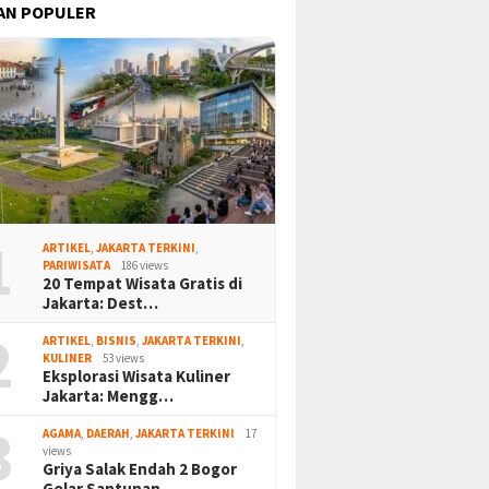
AN POPULER
1
ARTIKEL
,
JAKARTA TERKINI
,
PARIWISATA
186 views
20 Tempat Wisata Gratis di
Jakarta: Dest…
2
ARTIKEL
,
BISNIS
,
JAKARTA TERKINI
,
KULINER
53 views
Eksplorasi Wisata Kuliner
Jakarta: Mengg…
3
AGAMA
,
DAERAH
,
JAKARTA TERKINI
17
views
Griya Salak Endah 2 Bogor
Gelar Santunan…