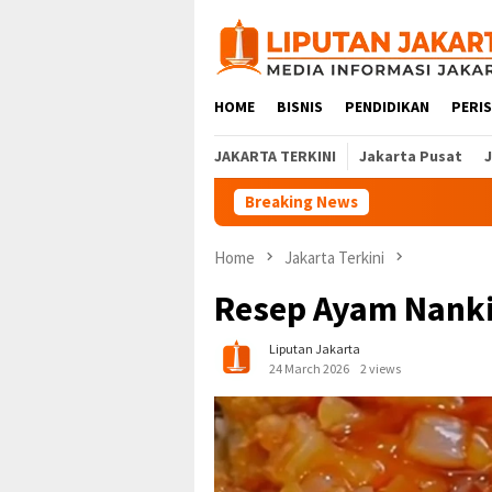
Skip
to
content
HOME
BISNIS
PENDIDIKAN
PERI
JAKARTA TERKINI
Jakarta Pusat
Breaking News
Home
Jakarta Terkini
Resep Ayam Nanki
Liputan Jakarta
24 March 2026
2 views