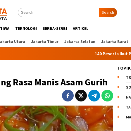
Search
STIWA
TEKNOLOGI
SERBA-SERBI
ARTIKEL
Jakarta Utara
Jakarta Timur
Jakarta Selatan
Jakarta Barat
140 Peserta Ikut Pelatihan Ke
TOPIK
TR
ng Rasa Manis Asam Gurih
SO
NA
TA
MA