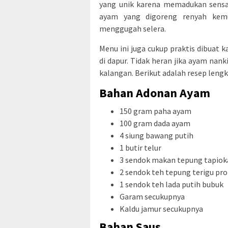
yang unik karena memadukan sensasi
ayam yang digoreng renyah kemu
menggugah selera.
Menu ini juga cukup praktis dibua
di dapur. Tidak heran jika ayam nan
kalangan. Berikut adalah resep len
Bahan Adonan Ayam
150 gram paha ayam
100 gram dada ayam
4 siung bawang putih
1 butir telur
3 sendok makan tepung tapiok
2 sendok teh tepung terigu pr
1 sendok teh lada putih bubuk
Garam secukupnya
Kaldu jamur secukupnya
Bahan Saus