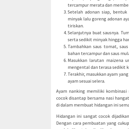
tercampur merata dan memben
Setelah adonan siap, bentuk
minyak lalu goreng adonan a
tiriskan.
Selanjutnya buat sausnya. T
serta sedikit minyak hingga ha
Tambahkan saus tomat, saus s
bahan tercampur dan saus mula
Masukkan larutan maizena un
mengental dan terasa sedikit k
Terakhir, masukkan ayam yang 
ayam sesuai selera.
Ayam nanking memiliki kombinasi 
cocok disantap bersama nasi hangat
di dalam membuat hidangan ini sema
Hidangan ini sangat cocok dijadik
Dengan cara pembuatan yang cukup 