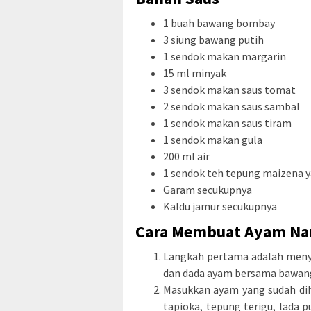
1 buah bawang bombay
3 siung bawang putih
1 sendok makan margarin
15 ml minyak
3 sendok makan saus tomat
2 sendok makan saus sambal
1 sendok makan saus tiram
1 sendok makan gula
200 ml air
1 sendok teh tepung maizena y
Garam secukupnya
Kaldu jamur secukupnya
Cara Membuat Ayam Na
Langkah pertama adalah meny
dan dada ayam bersama bawang
Masukkan ayam yang sudah dih
tapioka, tepung terigu, lada 