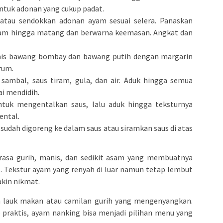
tuk adonan yang cukup padat.
 atau sendokkan adonan ayam sesuai selera. Panaskan
yam hingga matang dan berwarna keemasan. Angkat dan
umis bawang bombay dan bawang putih dengan margarin
rum.
ambal, saus tiram, gula, dan air. Aduk hingga semua
i mendidih.
tuk mengentalkan saus, lalu aduk hingga teksturnya
ental.
sudah digoreng ke dalam saus atau siramkan saus di atas
rasa gurih, manis, dan sedikit asam yang membuatnya
. Tekstur ayam yang renyah di luar namun tetap lembut
kin nikmat.
an lauk makan atau camilan gurih yang mengenyangkan.
praktis, ayam nanking bisa menjadi pilihan menu yang