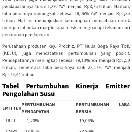
pendapatannya turun 1,2% YoY menjadi Rp8,76 triliun. Namun,
laba bersihnya meningkat sebesar 19,06% YoY menjadi Rp1,35
triliun. Hal ini menunjukkan kemampuan perusahaan untuk
mempertahankan margin laba meski menghadapi tekanan dari
penurunan pendapatan.
Perusahaan produsen keju Prochiz, PT Mulia Boga Raya Tbk.
(KEJU), juga mencatatkan pertumbuhan yang positif.
Pendapatannya meningkat sebesar 19,13% YoY menjadi Rp1,50
triliun, sementara laba bersihnya naik 22,17% YoY menjadi
Rp179,44 miliar.
Tabel Pertumbuhan Kinerja Emitter
Pengolahan Susu
PERTUMBUHAN
PERTUMBUHAN LABA
EMITTER
PENDAPATAN
BERSIH
ULTJ
-1,20%
19,06%
CMRY
18,82%
33,80%