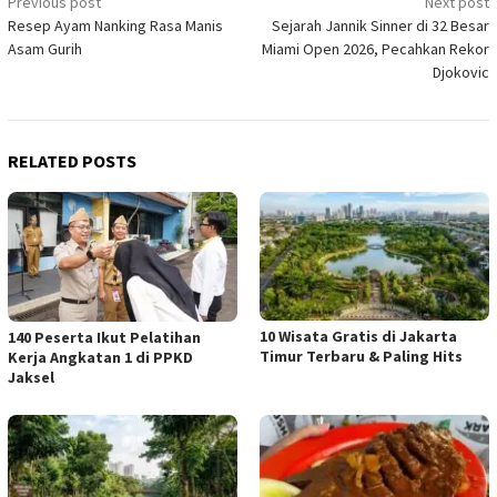
Post
Previous post
Next post
Resep Ayam Nanking Rasa Manis
Sejarah Jannik Sinner di 32 Besar
navigation
Asam Gurih
Miami Open 2026, Pecahkan Rekor
Djokovic
RELATED POSTS
10 Wisata Gratis di Jakarta
140 Peserta Ikut Pelatihan
Timur Terbaru & Paling Hits
Kerja Angkatan 1 di PPKD
Jaksel