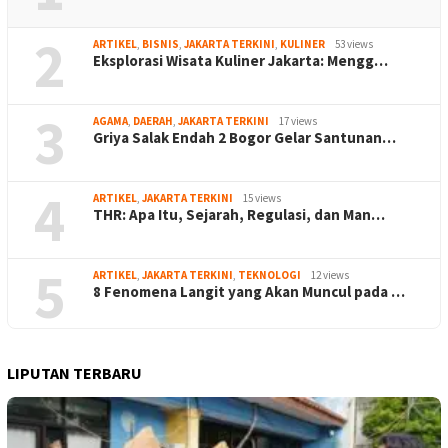
2
ARTIKEL
,
BISNIS
,
JAKARTA TERKINI
,
KULINER
53 views
Eksplorasi Wisata Kuliner Jakarta: Mengg…
3
AGAMA
,
DAERAH
,
JAKARTA TERKINI
17 views
Griya Salak Endah 2 Bogor Gelar Santunan…
4
ARTIKEL
,
JAKARTA TERKINI
15 views
THR: Apa Itu, Sejarah, Regulasi, dan Man…
5
ARTIKEL
,
JAKARTA TERKINI
,
TEKNOLOGI
12 views
8 Fenomena Langit yang Akan Muncul pada …
LIPUTAN TERBARU