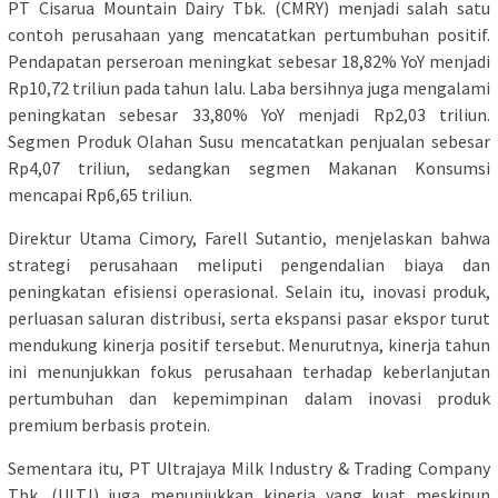
PT Cisarua Mountain Dairy Tbk. (CMRY) menjadi salah satu
contoh perusahaan yang mencatatkan pertumbuhan positif.
Pendapatan perseroan meningkat sebesar 18,82% YoY menjadi
Rp10,72 triliun pada tahun lalu. Laba bersihnya juga mengalami
peningkatan sebesar 33,80% YoY menjadi Rp2,03 triliun.
Segmen Produk Olahan Susu mencatatkan penjualan sebesar
Rp4,07 triliun, sedangkan segmen Makanan Konsumsi
mencapai Rp6,65 triliun.
Direktur Utama Cimory, Farell Sutantio, menjelaskan bahwa
strategi perusahaan meliputi pengendalian biaya dan
peningkatan efisiensi operasional. Selain itu, inovasi produk,
perluasan saluran distribusi, serta ekspansi pasar ekspor turut
mendukung kinerja positif tersebut. Menurutnya, kinerja tahun
ini menunjukkan fokus perusahaan terhadap keberlanjutan
pertumbuhan dan kepemimpinan dalam inovasi produk
premium berbasis protein.
Sementara itu, PT Ultrajaya Milk Industry & Trading Company
Tbk. (ULTJ) juga menunjukkan kinerja yang kuat meskipun