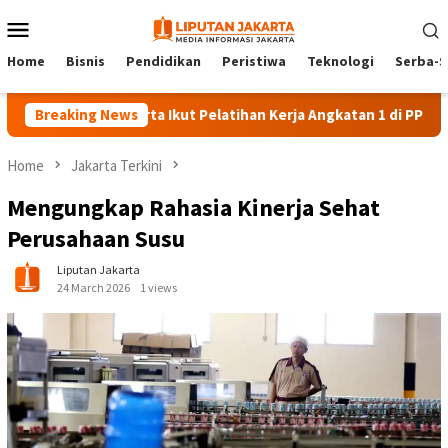
Skip
Mobile
to
Menu
content
Home
Bisnis
Pendidikan
Peristiwa
Teknologi
Serba-S
Breaking News
140 Peserta Ikut Pelatihan Kerja Angkatan 1 di PPKD Jaksel
Home
Jakarta Terkini
Mengungkap Rahasia Kinerja Sehat
Perusahaan Susu
Liputan Jakarta
24 March 2026
1 views