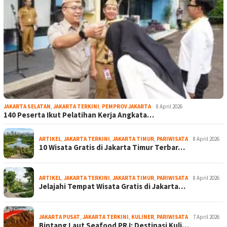
JAKARTA SELATAN
,
JAKARTA TERKINI
,
PEMPROV JAKARTA
8 April 2026
140 Peserta Ikut Pelatihan Kerja Angkata…
ARTIKEL
,
JAKARTA TERKINI
,
JAKARTA TIMUR
,
PARIWISATA
8 April 2026
10 Wisata Gratis di Jakarta Timur Terbar…
ARTIKEL
,
JAKARTA TERKINI
,
JAKARTA TIMUR
,
PARIWISATA
8 April 2026
Jelajahi Tempat Wisata Gratis di Jakarta…
JAKARTA PUSAT
,
JAKARTA TERKINI
,
KULINER
,
PARIWISATA
7 April 2026
Bintang Laut Seafood PRJ: Destinasi Kuli…