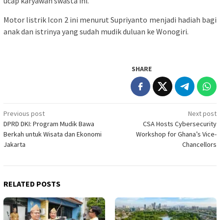
ucap karyawan swasta ini.
Motor listrik Icon 2 ini menurut Supriyanto menjadi hadiah bagi
anak dan istrinya yang sudah mudik duluan ke Wonogiri.
SHARE
Post
Previous post
Next post
DPRD DKI: Program Mudik Bawa
CSA Hosts Cybersecurity
navigation
Berkah untuk Wisata dan Ekonomi
Workshop for Ghana’s Vice-
Jakarta
Chancellors
RELATED POSTS