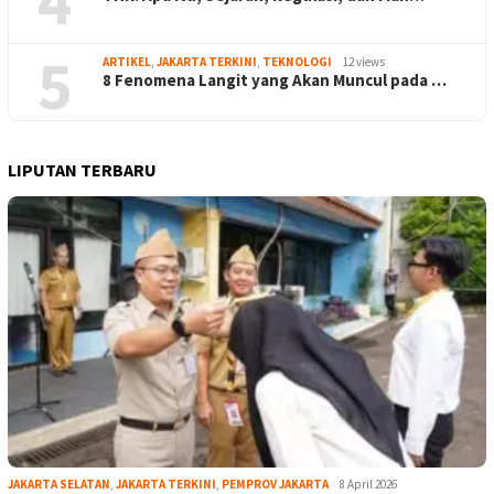
4
5
ARTIKEL
,
JAKARTA TERKINI
,
TEKNOLOGI
12 views
8 Fenomena Langit yang Akan Muncul pada …
LIPUTAN TERBARU
JAKARTA SELATAN
,
JAKARTA TERKINI
,
PEMPROV JAKARTA
8 April 2026