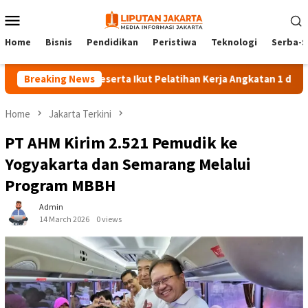
Skip
Mobile
to
Menu
content
Home
Bisnis
Pendidikan
Peristiwa
Teknologi
Serba-S
Breaking News
140 Peserta Ikut Pelatihan Kerja Angkatan 1 di PPKD Jaks
Home
Jakarta Terkini
PT AHM Kirim 2.521 Pemudik ke
Yogyakarta dan Semarang Melalui
Program MBBH
Admin
14 March 2026
0 views