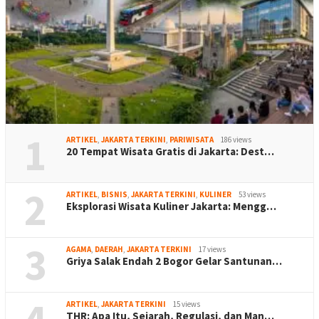
1
ARTIKEL
,
JAKARTA TERKINI
,
PARIWISATA
186 views
20 Tempat Wisata Gratis di Jakarta: Dest…
2
ARTIKEL
,
BISNIS
,
JAKARTA TERKINI
,
KULINER
53 views
Eksplorasi Wisata Kuliner Jakarta: Mengg…
3
AGAMA
,
DAERAH
,
JAKARTA TERKINI
17 views
Griya Salak Endah 2 Bogor Gelar Santunan…
ARTIKEL
,
JAKARTA TERKINI
15 views
THR: Apa Itu, Sejarah, Regulasi, dan Man…