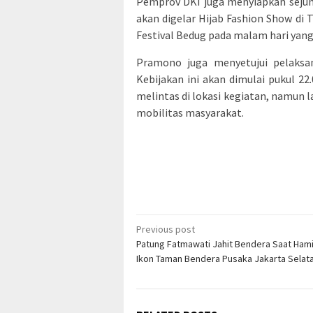
Pemprov DKI juga menyiapkan sejum
akan digelar Hijab Fashion Show di
Festival Bedug pada malam hari yang
Pramono juga menyetujui pelaksa
Kebijakan ini akan dimulai pukul 22
melintas di lokasi kegiatan, namun
mobilitas masyarakat.
Post
Previous post
Patung Fatmawati Jahit Bendera Saat Hami
navigation
Ikon Taman Bendera Pusaka Jakarta Selat