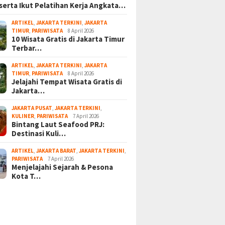
serta Ikut Pelatihan Kerja Angkata…
ARTIKEL
,
JAKARTA TERKINI
,
JAKARTA
TIMUR
,
PARIWISATA
8 April 2026
10 Wisata Gratis di Jakarta Timur
Terbar…
ARTIKEL
,
JAKARTA TERKINI
,
JAKARTA
TIMUR
,
PARIWISATA
8 April 2026
Jelajahi Tempat Wisata Gratis di
Jakarta…
JAKARTA PUSAT
,
JAKARTA TERKINI
,
KULINER
,
PARIWISATA
7 April 2026
Bintang Laut Seafood PRJ:
Destinasi Kuli…
ARTIKEL
,
JAKARTA BARAT
,
JAKARTA TERKINI
,
PARIWISATA
7 April 2026
Menjelajahi Sejarah & Pesona
Kota T…