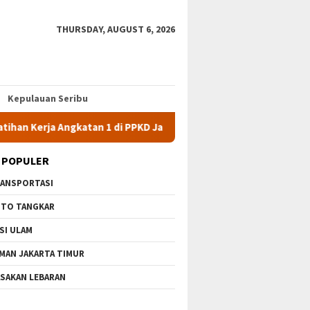
THURSDAY, AUGUST 6, 2026
Kepulauan Seribu
a Angkatan 1 di PPKD Jaksel
10 Wisata Gratis di Jakarta Ti
 POPULER
ANSPORTASI
TO TANGKAR
SI ULAM
MAN JAKARTA TIMUR
SAKAN LEBARAN