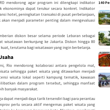
 mendorong agar program ini dilengkapi indikator
140 Pe
ak ekonominya dapat terukur secara konkret. Indikator
ansi hotel, peningkatan transaksi di pusat perbelanjaan,
k akan menjadi parameter penting dalam mengevaluasi
emberian diskon besar selama periode Lebaran sebagai
at wisatawan berkunjung ke Jakarta. Diskon hingga 80
 kuat, terutama bagi wisatawan yang ingin berbelanja.
 Usaha
, Rio mendorong kolaborasi antara pengelola mal,
 wisata sehingga paket wisata yang ditawarkan menjadi
otensi wisata lokal seperti kampung tematik, kawasan
dilibatkan dalam program tersebut, sehingga manfaat
bih banyak masyarakat.
a dapat menjadi daya tarik tersendiri bagi para perantau
emprov perlu secara aktif mengemas paket wisata yang