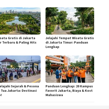
isata Gratis di Jakarta
Jelajahi Tempat Wisata Gratis
r Terbaru & Paling Hits
di Jakarta Timur: Panduan
Lengkap
elajahi Sejarah & Pesona
Panduan Lengkap: 20 Kampus
 Tua Jakarta: Destinasi
Favorit Jakarta, Biaya & Kost
b!
Mahasiswa