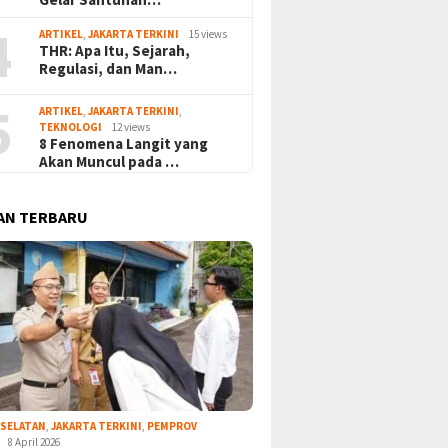
4
ARTIKEL
,
JAKARTA TERKINI
15 views
THR: Apa Itu, Sejarah,
Regulasi, dan Man…
5
ARTIKEL
,
JAKARTA TERKINI
,
TEKNOLOGI
12 views
8 Fenomena Langit yang
Akan Muncul pada …
AN TERBARU
 SELATAN
,
JAKARTA TERKINI
,
PEMPROV
8 April 2026