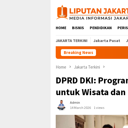
Skip
to
content
HOME
BISNIS
PENDIDIKAN
PERI
JAKARTA TERKINI
Jakarta Pusat
Breaking News
Home
Jakarta Terkini
DPRD DKI: Progr
untuk Wisata dan
Admin
14 March 2026
1 views