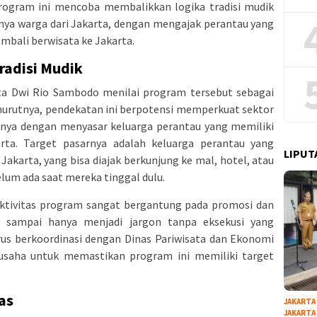
rogram ini mencoba membalikkan logika tradisi mudik
rnya warga dari Jakarta, dengan mengajak perantau yang
mbali berwisata ke Jakarta.
radisi Mudik
a Dwi Rio Sambodo menilai program tersebut sebagai
enurutnya, pendekatan ini berpotensi memperkuat sektor
snya dengan menyasar keluarga perantau yang memiliki
ta. Target pasarnya adalah keluarga perantau yang
LIPUT
karta, yang bisa diajak berkunjung ke mal, hotel, atau
lum ada saat mereka tinggal dulu.
tivitas program sangat bergantung pada promosi dan
 sampai hanya menjadi jargon tanpa eksekusi yang
erus berkoordinasi dengan Dinas Pariwisata dan Ekonomi
u usaha untuk memastikan program ini memiliki target
as
JAKARTA
JAKARTA