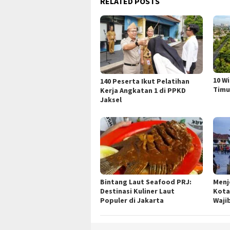
RELATED POSTS
10 W
140 Peserta Ikut Pelatihan
Timu
Kerja Angkatan 1 di PPKD
Jaksel
Bintang Laut Seafood PRJ:
Menj
Destinasi Kuliner Laut
Kota
Populer di Jakarta
Waji