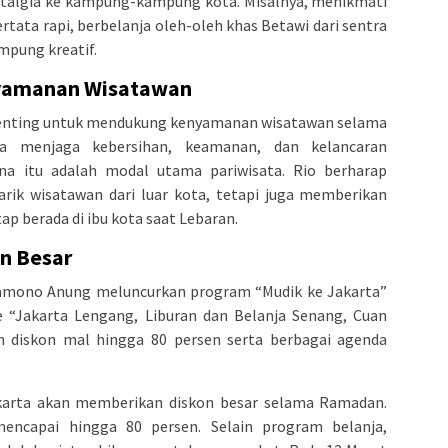
algia ke kampung-kampung kota. Misalnya, menikmati
ertata rapi, berbelanja oleh-oleh khas Betawi dari sentra
mpung kreatif.
nyamanan Wisatawan
 penting untuk mendukung kenyamanan wisatawan selama
a menjaga kebersihan, keamanan, dan kelancaran
ena itu adalah modal utama pariwisata. Rio berharap
rik wisatawan dari luar kota, tetapi juga memberikan
p berada di ibu kota saat Lebaran.
n Besar
ramono Anung meluncurkan program “Mudik ke Jakarta”
 “Jakarta Lengang, Liburan dan Belanja Senang, Cuan
n diskon mal hingga 80 persen serta berbagai agenda
akarta akan memberikan diskon besar selama Ramadan.
encapai hingga 80 persen. Selain program belanja,