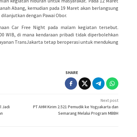
lah kegiatan hiburan untuk masyarakat. Pada 12 Maret
 Tanah Abang, kemudian pada 19 Maret akan berlangsung
 dilanjutkan dengan Pawai Obor.
naan Car Free Night pada malam kegiatan tersebut.
.00 WIB, di mana kendaraan pribadi tidak diperbolehkan
 layanan TransJakarta tetap beroperasi untuk mendukung
SHARE
Next post
l Jadi
PT AHM Kirim 2.521 Pemudik ke Yogyakarta dan
an
Semarang Melalui Program MBBH