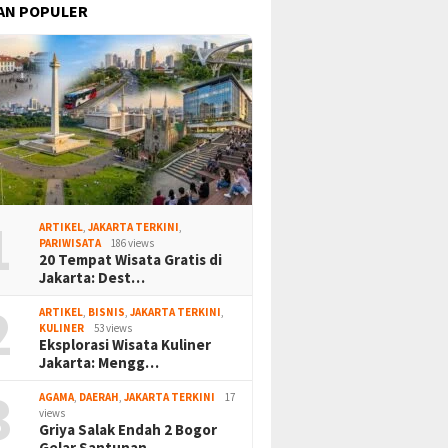
AN POPULER
1
ARTIKEL
,
JAKARTA TERKINI
,
PARIWISATA
186 views
20 Tempat Wisata Gratis di
Jakarta: Dest…
2
ARTIKEL
,
BISNIS
,
JAKARTA TERKINI
,
KULINER
53 views
Eksplorasi Wisata Kuliner
Jakarta: Mengg…
3
AGAMA
,
DAERAH
,
JAKARTA TERKINI
17
views
Griya Salak Endah 2 Bogor
Gelar Santunan…