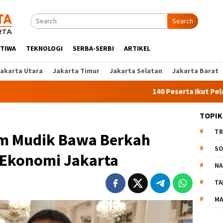
Search
STIWA
TEKNOLOGI
SERBA-SERBI
ARTIKEL
Jakarta Utara
Jakarta Timur
Jakarta Selatan
Jakarta Barat
140 Peserta Ikut Pelatihan Kerj
TOPIK
TR
am Mudik Bawa Berkah
SO
 Ekonomi Jakarta
NA
TA
MA