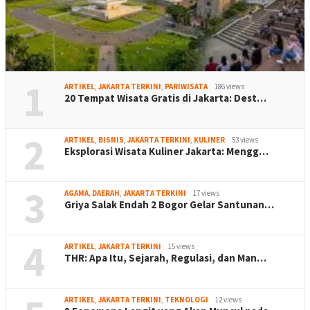
1
ARTIKEL
,
JAKARTA TERKINI
,
PARIWISATA
186 views
20 Tempat Wisata Gratis di Jakarta: Dest…
2
ARTIKEL
,
BISNIS
,
JAKARTA TERKINI
,
KULINER
53 views
Eksplorasi Wisata Kuliner Jakarta: Mengg…
3
AGAMA
,
DAERAH
,
JAKARTA TERKINI
17 views
Griya Salak Endah 2 Bogor Gelar Santunan…
4
ARTIKEL
,
JAKARTA TERKINI
15 views
THR: Apa Itu, Sejarah, Regulasi, dan Man…
ARTIKEL
,
JAKARTA TERKINI
,
TEKNOLOGI
12 views