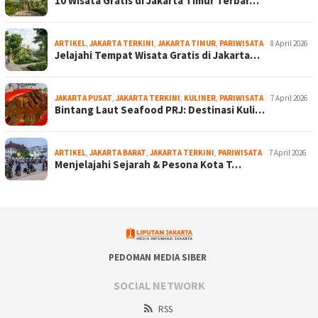
10 Wisata Gratis di Jakarta Timur Terbar…
ARTIKEL
,
JAKARTA TERKINI
,
JAKARTA TIMUR
,
PARIWISATA
8 April 2026
Jelajahi Tempat Wisata Gratis di Jakarta…
JAKARTA PUSAT
,
JAKARTA TERKINI
,
KULINER
,
PARIWISATA
7 April 2026
Bintang Laut Seafood PRJ: Destinasi Kuli…
ARTIKEL
,
JAKARTA BARAT
,
JAKARTA TERKINI
,
PARIWISATA
7 April 2026
Menjelajahi Sejarah & Pesona Kota T…
PEDOMAN MEDIA SIBER
SOCIAL NETWORK
RSS