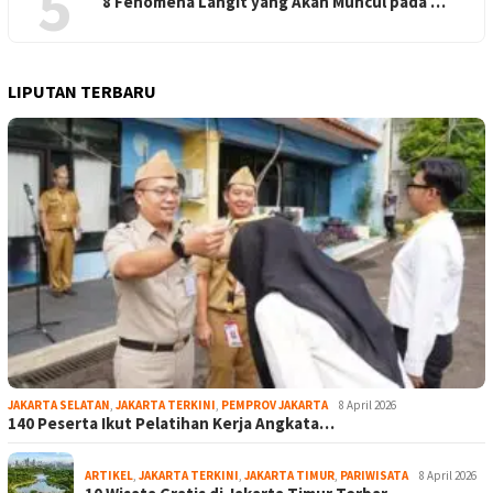
5
8 Fenomena Langit yang Akan Muncul pada …
LIPUTAN TERBARU
JAKARTA SELATAN
,
JAKARTA TERKINI
,
PEMPROV JAKARTA
8 April 2026
140 Peserta Ikut Pelatihan Kerja Angkata…
ARTIKEL
,
JAKARTA TERKINI
,
JAKARTA TIMUR
,
PARIWISATA
8 April 2026