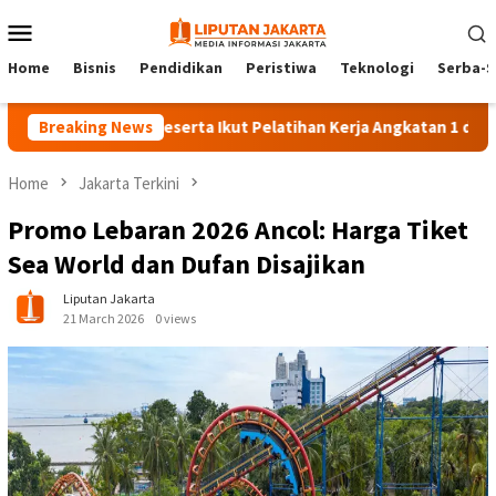
Skip
Mobile
to
Menu
content
Home
Bisnis
Pendidikan
Peristiwa
Teknologi
Serba-S
Breaking News
140 Peserta Ikut Pelatihan Kerja Angkatan 1 di PPKD Jak
Home
Jakarta Terkini
Promo Lebaran 2026 Ancol: Harga Tiket
Sea World dan Dufan Disajikan
Liputan Jakarta
21 March 2026
0 views