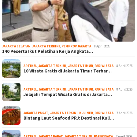
JAKARTA SELATAN
,
JAKARTA TERKINI
,
PEMPROV JAKARTA
8 April 2026
140 Peserta Ikut Pelatihan Kerja Angkata…
ARTIKEL
,
JAKARTA TERKINI
,
JAKARTA TIMUR
,
PARIWISATA
8 April 2026
10 Wisata Gratis di Jakarta Timur Terbar…
ARTIKEL
,
JAKARTA TERKINI
,
JAKARTA TIMUR
,
PARIWISATA
8 April 2026
Jelajahi Tempat Wisata Gratis di Jakarta…
JAKARTA PUSAT
,
JAKARTA TERKINI
,
KULINER
,
PARIWISATA
7 April 2026
Bintang Laut Seafood PRJ: Destinasi Kuli…
ARTIKEL
,
JAKARTA BARAT
,
JAKARTA TERKINI
,
PARIWISATA
7 April 2026