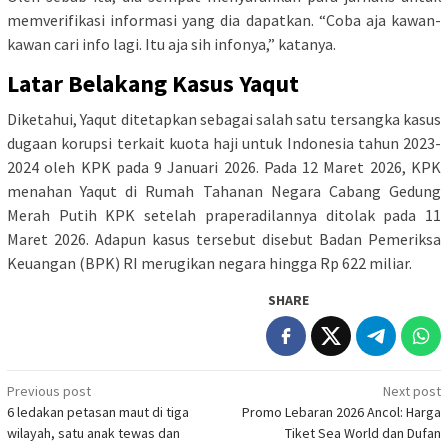
memverifikasi informasi yang dia dapatkan. “Coba aja kawan-
kawan cari info lagi. Itu aja sih infonya,” katanya.
Latar Belakang Kasus Yaqut
Diketahui, Yaqut ditetapkan sebagai salah satu tersangka kasus
dugaan korupsi terkait kuota haji untuk Indonesia tahun 2023-
2024 oleh KPK pada 9 Januari 2026. Pada 12 Maret 2026, KPK
menahan Yaqut di Rumah Tahanan Negara Cabang Gedung
Merah Putih KPK setelah praperadilannya ditolak pada 11
Maret 2026. Adapun kasus tersebut disebut Badan Pemeriksa
Keuangan (BPK) RI merugikan negara hingga Rp 622 miliar.
SHARE
Post
Previous post
Next post
6 ledakan petasan maut di tiga
Promo Lebaran 2026 Ancol: Harga
navigation
wilayah, satu anak tewas dan
Tiket Sea World dan Dufan