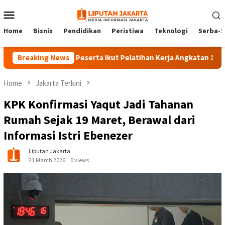
Skip
Mobile
to
Menu
content
Home
Bisnis
Pendidikan
Peristiwa
Teknologi
Serba-S
Breaking News
140 Peserta Ikut Pelatihan Kerja Angkatan 1 di PPKD Ja
Home
Jakarta Terkini
KPK Konfirmasi Yaqut Jadi Tahanan
Rumah Sejak 19 Maret, Berawal dari
Informasi Istri Ebenezer
Liputan Jakarta
21 March 2026
0 views