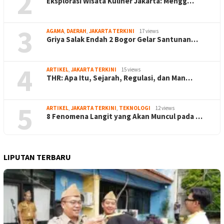
2
Eksplorasi Wisata Kuliner Jakarta: Mengg…
3
AGAMA
,
DAERAH
,
JAKARTA TERKINI
17 views
Griya Salak Endah 2 Bogor Gelar Santunan…
4
ARTIKEL
,
JAKARTA TERKINI
15 views
THR: Apa Itu, Sejarah, Regulasi, dan Man…
5
ARTIKEL
,
JAKARTA TERKINI
,
TEKNOLOGI
12 views
8 Fenomena Langit yang Akan Muncul pada …
LIPUTAN TERBARU