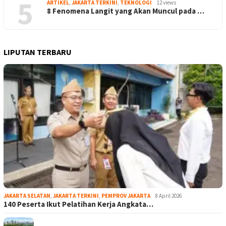
5
ARTIKEL
,
JAKARTA TERKINI
,
TEKNOLOGI
12 views
8 Fenomena Langit yang Akan Muncul pada …
LIPUTAN TERBARU
JAKARTA SELATAN
,
JAKARTA TERKINI
,
PEMPROV JAKARTA
8 April 2026
140 Peserta Ikut Pelatihan Kerja Angkata…