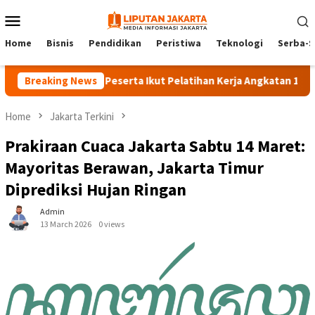
Skip
Mobile
to
Menu
content
Home
Bisnis
Pendidikan
Peristiwa
Teknologi
Serba-S
Breaking News
140 Peserta Ikut Pelatihan Kerja Angkatan 1 di PPKD J
Home
Jakarta Terkini
Prakiraan Cuaca Jakarta Sabtu 14 Maret:
Mayoritas Berawan, Jakarta Timur
Diprediksi Hujan Ringan
Admin
13 March 2026
0 views