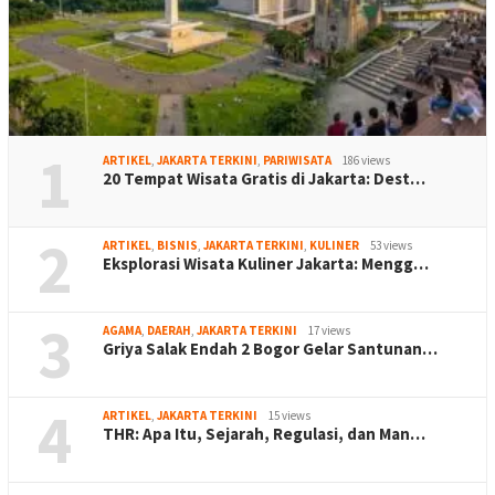
1
ARTIKEL
,
JAKARTA TERKINI
,
PARIWISATA
186 views
20 Tempat Wisata Gratis di Jakarta: Dest…
2
ARTIKEL
,
BISNIS
,
JAKARTA TERKINI
,
KULINER
53 views
Eksplorasi Wisata Kuliner Jakarta: Mengg…
3
AGAMA
,
DAERAH
,
JAKARTA TERKINI
17 views
Griya Salak Endah 2 Bogor Gelar Santunan…
4
ARTIKEL
,
JAKARTA TERKINI
15 views
THR: Apa Itu, Sejarah, Regulasi, dan Man…