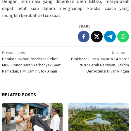
Dengan informasi yang diberikan oleh BMKG, masyarakat
dapat lebih siap dalam menghadapi kondisi cuaca yang
mungkin berubah setiap saat.
SHARE
Post
Previous post
Next post
Pemkot Jakbar Pecahkan Rekor
Prakiraan Cuaca Jakarta 14 Maret
navigation
MURI Donor Darah Terbanyak Saat
2026: Cerah Berawan, Jaktim
Ramadan, PMI Jamin Stok Aman
Berpotensi Hujan Ringan
RELATED POSTS