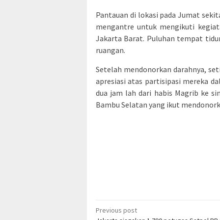
Pantauan di lokasi pada Jumat sekit
mengantre untuk mengikuti kegiata
Jakarta Barat. Puluhan tempat tid
ruangan.
Setelah mendonorkan darahnya, se
apresiasi atas partisipasi mereka d
dua jam lah dari habis Magrib ke si
Bambu Selatan yang ikut mendonork
Post
Previous post