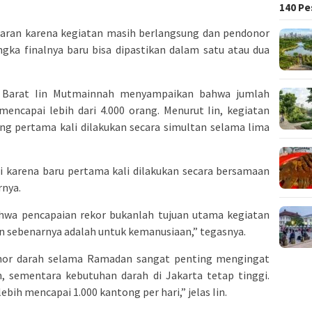
140 Pe
isaran karena kegiatan masih berlangsung dan pendonor
gka finalnya baru bisa dipastikan dalam satu atau dua
a Barat Iin Mutmainnah menyampaikan bahwa jumlah
mencapai lebih dari 4.000 orang. Menurut Iin, kegiatan
ng pertama kali dilakukan secara simultan selama lima
i karena baru pertama kali dilakukan secara bersamaan
rnya.
hwa pencapaian rekor bukanlah tujuan utama kegiatan
an sebenarnya adalah untuk kemanusiaan,” tegasnya.
nor darah selama Ramadan sangat penting mengingat
 sementara kebutuhan darah di Jakarta tetap tinggi.
bih mencapai 1.000 kantong per hari,” jelas Iin.