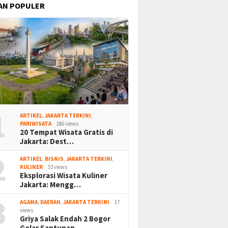
AN POPULER
1
ARTIKEL
,
JAKARTA TERKINI
,
PARIWISATA
186 views
20 Tempat Wisata Gratis di
Jakarta: Dest…
2
ARTIKEL
,
BISNIS
,
JAKARTA TERKINI
,
KULINER
53 views
Eksplorasi Wisata Kuliner
Jakarta: Mengg…
3
AGAMA
,
DAERAH
,
JAKARTA TERKINI
17
views
Griya Salak Endah 2 Bogor
Gelar Santunan…