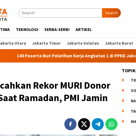
Search
STIWA
TEKNOLOGI
SERBA-SERBI
ARTIKEL
Jakarta Utara
Jakarta Timur
Jakarta Selatan
Jakarta Barat
Peserta Ikut Pelatihan Kerja Angkatan 1 di PPKD Jaksel
10
TOPIK
TR
ecahkan Rekor MURI Donor
SO
Saat Ramadan, PMI Jamin
NA
TA
MA