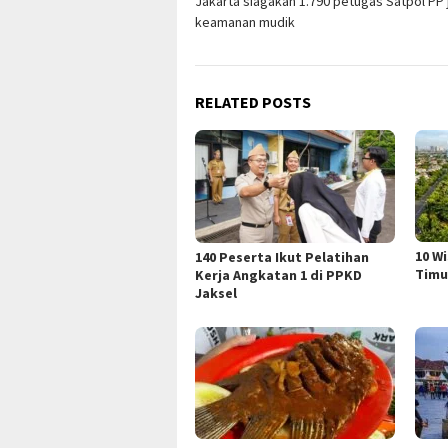
Jakarta siagakan 1.790 petugas Satpol PP 
navigation
keamanan mudik
RELATED POSTS
10 W
140 Peserta Ikut Pelatihan
Timu
Kerja Angkatan 1 di PPKD
Jaksel