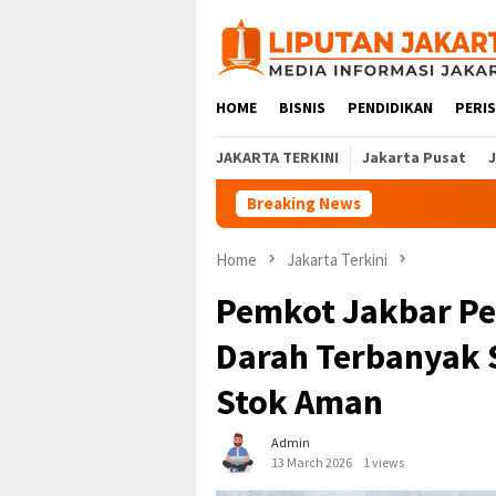
Skip
to
content
HOME
BISNIS
PENDIDIKAN
PERI
JAKARTA TERKINI
Jakarta Pusat
Breaking News
140 
Home
Jakarta Terkini
Pemkot Jakbar P
Darah Terbanyak 
Stok Aman
Admin
13 March 2026
1 views