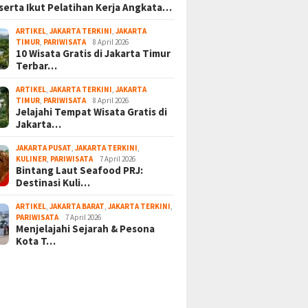
serta Ikut Pelatihan Kerja Angkata…
ARTIKEL
,
JAKARTA TERKINI
,
JAKARTA
TIMUR
,
PARIWISATA
8 April 2026
10 Wisata Gratis di Jakarta Timur
Terbar…
ARTIKEL
,
JAKARTA TERKINI
,
JAKARTA
TIMUR
,
PARIWISATA
8 April 2026
Jelajahi Tempat Wisata Gratis di
Jakarta…
JAKARTA PUSAT
,
JAKARTA TERKINI
,
KULINER
,
PARIWISATA
7 April 2026
Bintang Laut Seafood PRJ:
Destinasi Kuli…
ARTIKEL
,
JAKARTA BARAT
,
JAKARTA TERKINI
,
PARIWISATA
7 April 2026
Menjelajahi Sejarah & Pesona
Kota T…