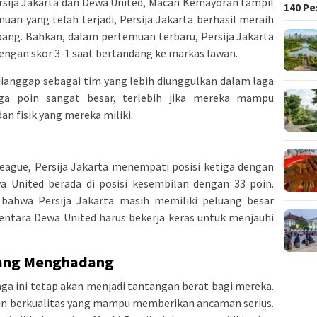
rsija Jakarta dan Dewa United, Macan Kemayoran tampil
140 Pe
muan yang telah terjadi, Persija Jakarta berhasil meraih
ang. Bahkan, dalam pertemuan terbaru, Persija Jakarta
gan skor 3-1 saat bertandang ke markas lawan.
 dianggap sebagai tim yang lebih diunggulkan dalam laga
iga poin sangat besar, terlebih jika mereka mampu
 fisik yang mereka miliki.
ague, Persija Jakarta menempati posisi ketiga dengan
wa United berada di posisi kesembilan dengan 33 poin.
bahwa Persija Jakarta masih memiliki peluang besar
entara Dewa United harus bekerja keras untuk menjauhi
yang Menghadang
laga ini tetap akan menjadi tantangan berat bagi mereka.
n berkualitas yang mampu memberikan ancaman serius.