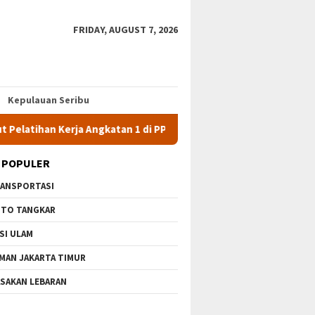
FRIDAY, AUGUST 7, 2026
Kepulauan Seribu
 Kerja Angkatan 1 di PPKD Jaksel
10 Wisata Gratis di Jaka
 POPULER
ANSPORTASI
TO TANGKAR
SI ULAM
MAN JAKARTA TIMUR
SAKAN LEBARAN