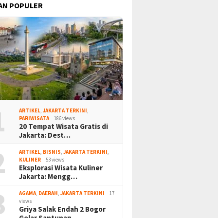
AN POPULER
1
ARTIKEL
,
JAKARTA TERKINI
,
PARIWISATA
186 views
20 Tempat Wisata Gratis di
Jakarta: Dest…
2
ARTIKEL
,
BISNIS
,
JAKARTA TERKINI
,
KULINER
53 views
Eksplorasi Wisata Kuliner
Jakarta: Mengg…
3
AGAMA
,
DAERAH
,
JAKARTA TERKINI
17
views
Griya Salak Endah 2 Bogor
Gelar Santunan…