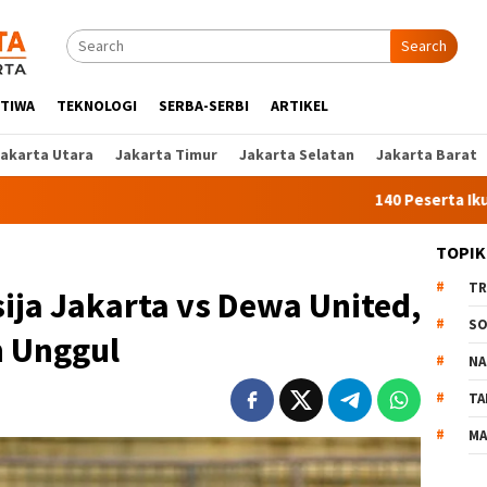
Search
STIWA
TEKNOLOGI
SERBA-SERBI
ARTIKEL
Jakarta Utara
Jakarta Timur
Jakarta Selatan
Jakarta Barat
140 Peserta Ikut Pelatihan
TOPIK
TR
ija Jakarta vs Dewa United,
SO
 Unggul
NA
TA
MA