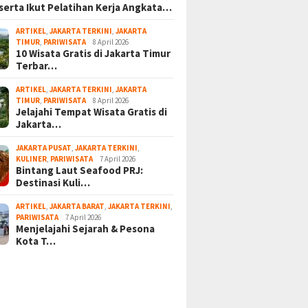
serta Ikut Pelatihan Kerja Angkata…
ARTIKEL
,
JAKARTA TERKINI
,
JAKARTA
TIMUR
,
PARIWISATA
8 April 2026
10 Wisata Gratis di Jakarta Timur
Terbar…
ARTIKEL
,
JAKARTA TERKINI
,
JAKARTA
TIMUR
,
PARIWISATA
8 April 2026
Jelajahi Tempat Wisata Gratis di
Jakarta…
JAKARTA PUSAT
,
JAKARTA TERKINI
,
KULINER
,
PARIWISATA
7 April 2026
Bintang Laut Seafood PRJ:
Destinasi Kuli…
ARTIKEL
,
JAKARTA BARAT
,
JAKARTA TERKINI
,
PARIWISATA
7 April 2026
Menjelajahi Sejarah & Pesona
Kota T…