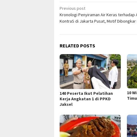
Post
Previous post
Kronologi Penyiraman Air Keras terhadap A
navigation
KontraS di Jakarta Pusat, Motif Dibongkar 
RELATED POSTS
10 W
140 Peserta Ikut Pelatihan
Timu
Kerja Angkatan 1 di PPKD
Jaksel