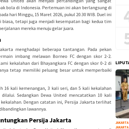
Dewa United akan menjadi pertandingan yang sangat
k bola di Indonesia. Pertemuan ini akan berlangsung di
ada hari Minggu, 15 Maret 2026, pukul 20.30 WIB. Duel ini
i biasa, tetapi juga menjadi kesempatan bagi kedua tim
erjalanan mereka menuju gelar juara.
a
a Jakarta menghadapi beberapa tantangan. Pada pekan
ermain imbang melawan Borneo FC dengan skor 2-2.
LIPUT
ami kekalahan dari Bhayangkara FC dengan skor 0-2 di
uanya tetap memiliki peluang besar untuk memperbaiki
ih 16 kali kemenangan, 3 kali seri, dan 5 kali kekalahan
 dilalui. Sedangkan Dewa United mencatatkan 10 kali
 kekalahan. Dengan catatan ini, Persija Jakarta terlihat
 dibandingkan lawannya.
ntungkan Persija Jakarta
JAKARTA
JAKARTA