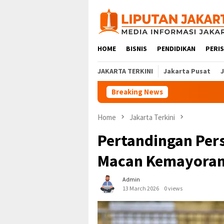
Skip
to
content
HOME
BISNIS
PENDIDIKAN
PERI
JAKARTA TERKINI
Jakarta Pusat
Breaking News
Home
Jakarta Terkini
Pertandingan Pers
Macan Kemayoran
Admin
13 March 2026
0 views