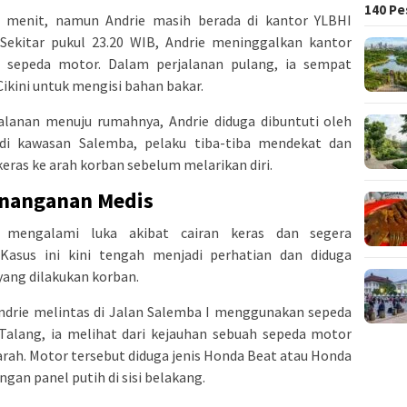
140 Pe
 menit, namun Andrie masih berada di kantor YLBHI
ekitar pukul 23.20 WIB, Andrie meninggalkan kantor
sepeda motor. Dalam perjalanan pulang, ia sempat
ikini untuk mengisi bahan bakar.
alanan menuju rumahnya, Andrie diduga dibuntuti oleh
 di kawasan Salemba, pelaku tiba-tiba mendekat dan
eras ke arah korban sebelum melarikan diri.
enanganan Medis
ie mengalami luka akibat cairan keras dan segera
asus ini kini tengah menjadi perhatian dan diduga
yang dilakukan korban.
Andrie melintas di Jalan Salemba I menggunakan sepeda
Talang, ia melihat dari kejauhan sebuah sepeda motor
rah. Motor tersebut diduga jenis Honda Beat atau Honda
gan panel putih di sisi belakang.