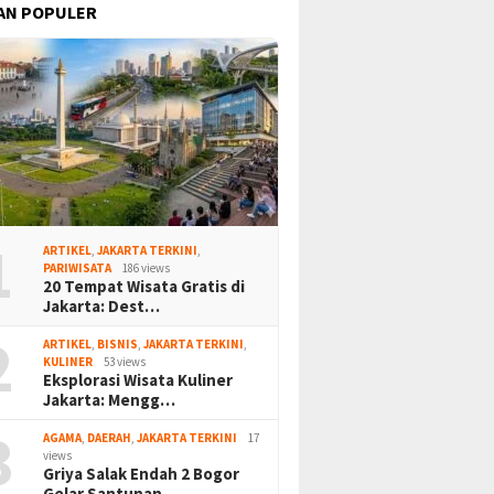
AN POPULER
1
ARTIKEL
,
JAKARTA TERKINI
,
PARIWISATA
186 views
20 Tempat Wisata Gratis di
Jakarta: Dest…
2
ARTIKEL
,
BISNIS
,
JAKARTA TERKINI
,
KULINER
53 views
Eksplorasi Wisata Kuliner
Jakarta: Mengg…
3
AGAMA
,
DAERAH
,
JAKARTA TERKINI
17
views
Griya Salak Endah 2 Bogor
Gelar Santunan…