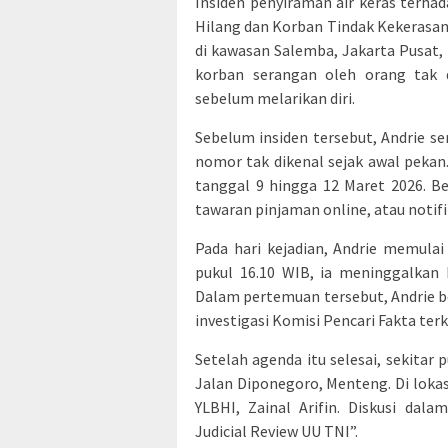
Insiden penyiraman air keras terha
Hilang dan Korban Tindak Kekerasan (
di kawasan Salemba, Jakarta Pusat,
korban serangan oleh orang tak 
sebelum melarikan diri.
Sebelum insiden tersebut, Andrie 
nomor tak dikenal sejak awal pekan
tanggal 9 hingga 12 Maret 2026. B
tawaran pinjaman online, atau notifi
Pada hari kejadian, Andrie memulai 
pukul 16.10 WIB, ia meninggalkan 
Dalam pertemuan tersebut, Andrie 
investigasi Komisi Pencari Fakta terk
Setelah agenda itu selesai, sekitar
Jalan Diponegoro, Menteng. Di loka
YLBHI, Zainal Arifin. Diskusi dal
Judicial Review UU TNI”.