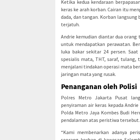
Ketika kedua kendaraan berpapasan
keras ke arah korban. Cairan itu me
dada, dan tangan. Korban langsung
terjatuh.
Andrie kemudian diantar dua oran
untuk mendapatkan perawatan. Berd
luka bakar sekitar 24 persen. Saat
spesialis mata, THT, saraf, tulang, 
menjalani tindakan operasi mata b
jaringan mata yang rusak.
Penanganan oleh Polisi
Polres Metro Jakarta Pusat lan
penyiraman air keras kepada Andrie
Polda Metro Jaya Kombes Budi Her
pendalaman atas peristiwa tersebut.
“Kami membenarkan adanya peris
seorang korban di kawasan Salemb