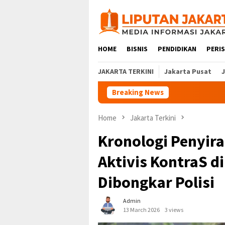
Skip
to
content
HOME
BISNIS
PENDIDIKAN
PERI
JAKARTA TERKINI
Jakarta Pusat
Breaking News
Home
Jakarta Terkini
Kronologi Penyira
Aktivis KontraS di
Dibongkar Polisi
Admin
13 March 2026
3 views