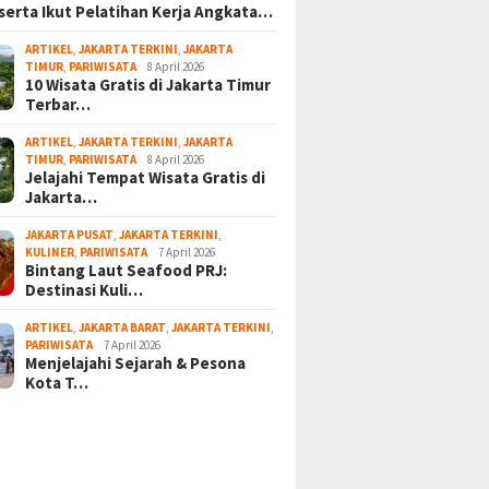
serta Ikut Pelatihan Kerja Angkata…
ARTIKEL
,
JAKARTA TERKINI
,
JAKARTA
TIMUR
,
PARIWISATA
8 April 2026
10 Wisata Gratis di Jakarta Timur
Terbar…
ARTIKEL
,
JAKARTA TERKINI
,
JAKARTA
TIMUR
,
PARIWISATA
8 April 2026
Jelajahi Tempat Wisata Gratis di
Jakarta…
JAKARTA PUSAT
,
JAKARTA TERKINI
,
KULINER
,
PARIWISATA
7 April 2026
Bintang Laut Seafood PRJ:
Destinasi Kuli…
ARTIKEL
,
JAKARTA BARAT
,
JAKARTA TERKINI
,
PARIWISATA
7 April 2026
Menjelajahi Sejarah & Pesona
Kota T…