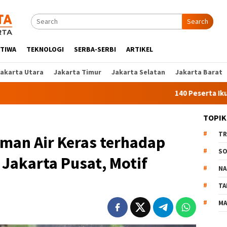
Search
STIWA
TEKNOLOGI
SERBA-SERBI
ARTIKEL
Jakarta Utara
Jakarta Timur
Jakarta Selatan
Jakarta Barat
140 Peserta Ikut Pelatihan 
TOPIK
TR
man Air Keras terhadap
SO
 Jakarta Pusat, Motif
NA
TA
MA