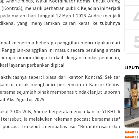
dap Andrie Yunus, Wakil Koordinator Komisi untuk Orang
KontraS), menarik perhatian publik. Kejadian ini terjadi
 pada malam hari tanggal 12 Maret 2026. Andrie menjadi
dikenal yang menyiramkan cairan keras ke tubuhnya
sempat menerima beberapa panggilan mencurigakan dari
. Panggilan-panggilan ini masuk secara berulang antara
eberapa nomor diduga terkait dengan modus penipuan,
kasi layanan perbankan digital.
LIPUT
aktivitasnya seperti biasa dari kantor KontraS. Sekitar
kantor untuk menghadiri pertemuan di Kantor Celios.
bersama sejumlah pihak membahas tindak lanjut laporan
ait Aksi Agustus 2025.
 pukul 20.05 WIB, Andrie bergerak menuju kantor YLBHI di
si tersebut, ia melakukan rekaman podcast bersama staf
am podcast tersebut membahas isu “Remiliterisasi dan
JAKARTA
JAKARTA