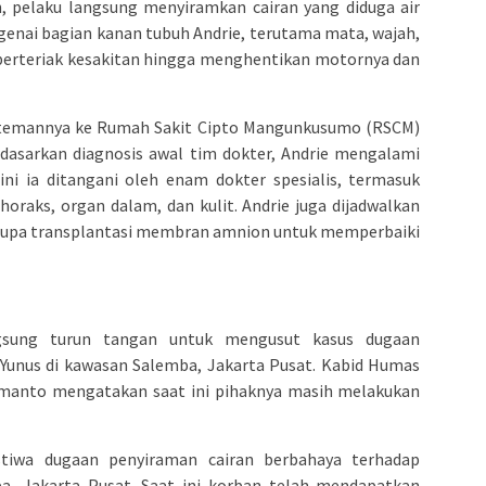
, pelaku langsung menyiramkan cairan yang diduga air
ngenai bagian kanan tubuh Andrie, terutama mata, wajah,
 berteriak kesakitan hingga menghentikan motornya dan
g temannya ke Rumah Sakit Cipto Mangunkusumo (RSCM)
asarkan diagnosis awal tim dokter, Andrie mengalami
 ini ia ditangani oleh enam dokter spesialis, termasuk
thoraks, organ dalam, dan kulit. Andrie juga dijadwalkan
erupa transplantasi membran amnion untuk memperbaiki
gsung turun tangan untuk mengusut kasus dugaan
 Yunus di kawasan Salemba, Jakarta Pusat. Kabid Humas
manto mengatakan saat ini pihaknya masih melakukan
tiwa dugaan penyiraman cairan berbahaya terhadap
a, Jakarta Pusat. Saat ini korban telah mendapatkan