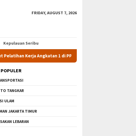
FRIDAY, AUGUST 7, 2026
Kepulauan Seribu
Kerja Angkatan 1 di PPKD Jaksel
10 Wisata Gratis di Jakar
 POPULER
ANSPORTASI
TO TANGKAR
SI ULAM
MAN JAKARTA TIMUR
SAKAN LEBARAN