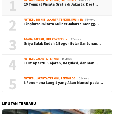
1
ARTIKEL
,
JAKARTA TERKINI
,
PARIWISATA
186 views
20 Tempat Wisata Gratis di Jakarta: Dest…
2
ARTIKEL
,
BISNIS
,
JAKARTA TERKINI
,
KULINER
53 views
Eksplorasi Wisata Kuliner Jakarta: Mengg…
3
AGAMA
,
DAERAH
,
JAKARTA TERKINI
17 views
Griya Salak Endah 2 Bogor Gelar Santunan…
4
ARTIKEL
,
JAKARTA TERKINI
15 views
THR: Apa Itu, Sejarah, Regulasi, dan Man…
5
ARTIKEL
,
JAKARTA TERKINI
,
TEKNOLOGI
12 views
8 Fenomena Langit yang Akan Muncul pada …
LIPUTAN TERBARU