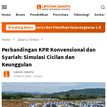
Skip
Mobile
to
Menu
content
Home
Bisnis
Pendidikan
Peristiwa
Teknologi
Serba-S
Breaking News
140 Peserta Ikut Pelatihan Kerja Angkatan 1 di PPKD Jakse
Home
Jakarta Terkini
Perbandingan KPR Konvensional dan
Syariah: Simulasi Cicilan dan
Keunggulan
Liputan Jakarta
29 March 2026
0 views