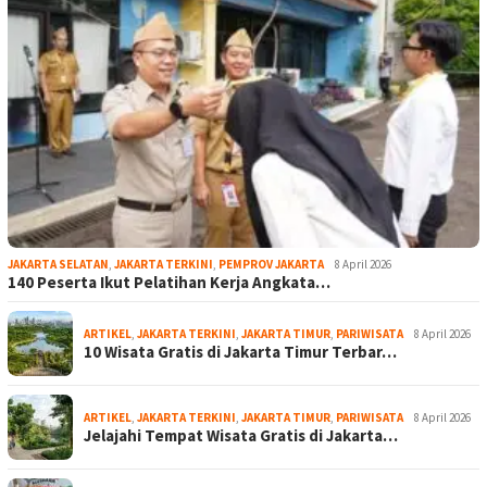
JAKARTA SELATAN
,
JAKARTA TERKINI
,
PEMPROV JAKARTA
8 April 2026
140 Peserta Ikut Pelatihan Kerja Angkata…
ARTIKEL
,
JAKARTA TERKINI
,
JAKARTA TIMUR
,
PARIWISATA
8 April 2026
10 Wisata Gratis di Jakarta Timur Terbar…
ARTIKEL
,
JAKARTA TERKINI
,
JAKARTA TIMUR
,
PARIWISATA
8 April 2026
Jelajahi Tempat Wisata Gratis di Jakarta…