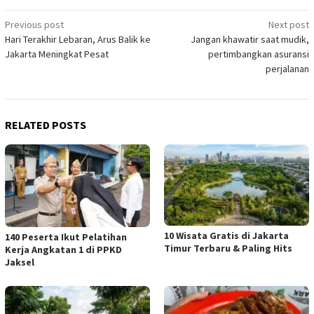
Post
Previous post
Next post
Hari Terakhir Lebaran, Arus Balik ke
Jangan khawatir saat mudik,
navigation
Jakarta Meningkat Pesat
pertimbangkan asuransi
perjalanan
RELATED POSTS
10 Wisata Gratis di Jakarta
140 Peserta Ikut Pelatihan
Timur Terbaru & Paling Hits
Kerja Angkatan 1 di PPKD
Jaksel