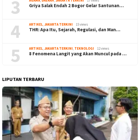
3
AGAMA
,
DAERAH
,
JAKARTA TERKINI
17 views
Griya Salak Endah 2 Bogor Gelar Santunan…
4
ARTIKEL
,
JAKARTA TERKINI
15 views
THR: Apa Itu, Sejarah, Regulasi, dan Man…
5
ARTIKEL
,
JAKARTA TERKINI
,
TEKNOLOGI
12 views
8 Fenomena Langit yang Akan Muncul pada …
LIPUTAN TERBARU