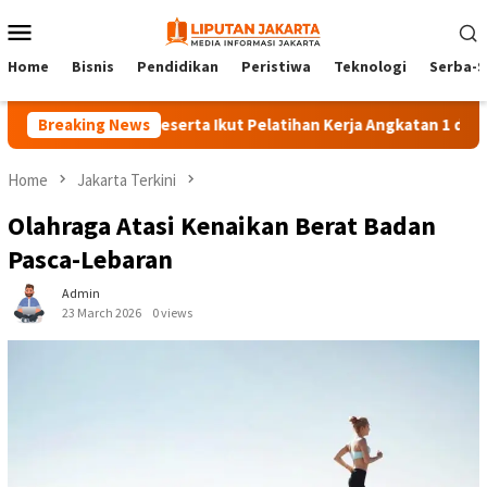
Skip
Mobile
to
Menu
content
Home
Bisnis
Pendidikan
Peristiwa
Teknologi
Serba-S
Breaking News
140 Peserta Ikut Pelatihan Kerja Angkatan 1 di PPKD Jakse
Home
Jakarta Terkini
Olahraga Atasi Kenaikan Berat Badan
Pasca-Lebaran
Admin
23 March 2026
0 views