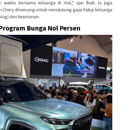
 waktu bersama keluarga di mal,” ujar Budi. Ia juga
 Chery dirancang untuk mendukung gaya hidup keluarga
logi dan keamanan.
 Program Bunga Nol Persen