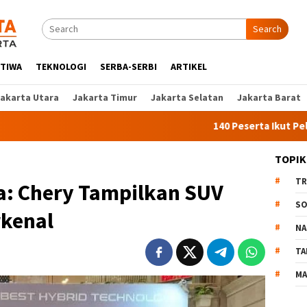
Search
STIWA
TEKNOLOGI
SERBA-SERBI
ARTIKEL
Jakarta Utara
Jakarta Timur
Jakarta Selatan
Jakarta Barat
140 Peserta Ikut Pelatihan Kerja An
TOPIK
TR
a: Chery Tampilkan SUV
SO
rkenal
NA
TA
MA