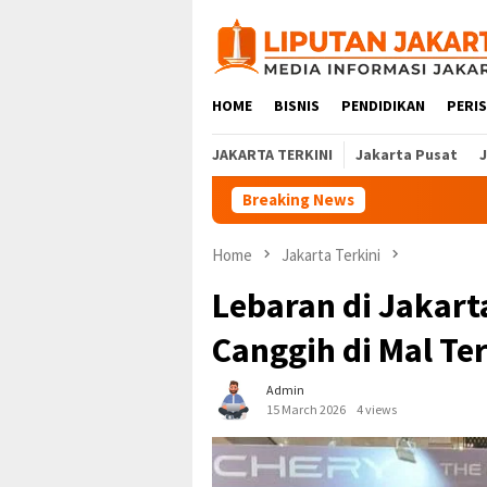
Skip
to
content
HOME
BISNIS
PENDIDIKAN
PERI
JAKARTA TERKINI
Jakarta Pusat
Breaking News
Home
Jakarta Terkini
Lebaran di Jakart
Canggih di Mal Te
Admin
15 March 2026
4 views