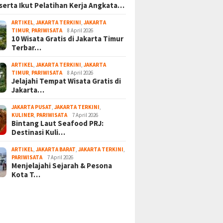
serta Ikut Pelatihan Kerja Angkata…
ARTIKEL
,
JAKARTA TERKINI
,
JAKARTA
TIMUR
,
PARIWISATA
8 April 2026
10 Wisata Gratis di Jakarta Timur
Terbar…
ARTIKEL
,
JAKARTA TERKINI
,
JAKARTA
TIMUR
,
PARIWISATA
8 April 2026
Jelajahi Tempat Wisata Gratis di
Jakarta…
JAKARTA PUSAT
,
JAKARTA TERKINI
,
KULINER
,
PARIWISATA
7 April 2026
Bintang Laut Seafood PRJ:
Destinasi Kuli…
ARTIKEL
,
JAKARTA BARAT
,
JAKARTA TERKINI
,
PARIWISATA
7 April 2026
Menjelajahi Sejarah & Pesona
Kota T…