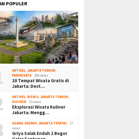
AN POPULER
1
ARTIKEL
,
JAKARTA TERKINI
,
PARIWISATA
186 views
20 Tempat Wisata Gratis di
Jakarta: Dest…
2
ARTIKEL
,
BISNIS
,
JAKARTA TERKINI
,
KULINER
53 views
Eksplorasi Wisata Kuliner
Jakarta: Mengg…
3
AGAMA
,
DAERAH
,
JAKARTA TERKINI
17
views
Griya Salak Endah 2 Bogor
Gelar Santunan…