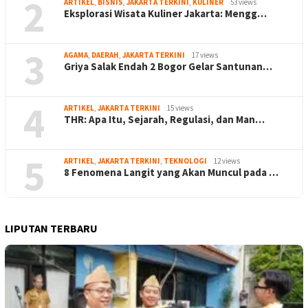
2
ARTIKEL
,
BISNIS
,
JAKARTA TERKINI
,
KULINER
53 views
Eksplorasi Wisata Kuliner Jakarta: Mengg…
3
AGAMA
,
DAERAH
,
JAKARTA TERKINI
17 views
Griya Salak Endah 2 Bogor Gelar Santunan…
4
ARTIKEL
,
JAKARTA TERKINI
15 views
THR: Apa Itu, Sejarah, Regulasi, dan Man…
5
ARTIKEL
,
JAKARTA TERKINI
,
TEKNOLOGI
12 views
8 Fenomena Langit yang Akan Muncul pada …
LIPUTAN TERBARU