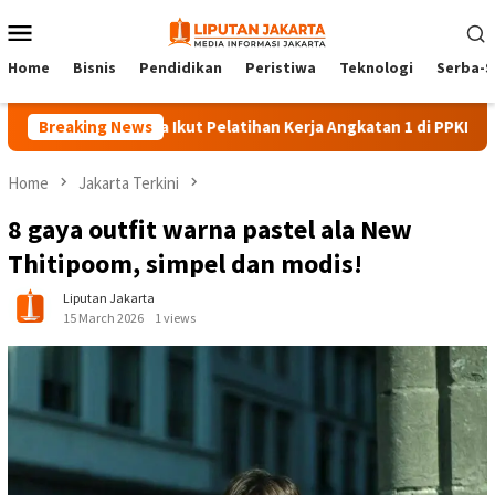
Skip
Mobile
to
Menu
content
Home
Bisnis
Pendidikan
Peristiwa
Teknologi
Serba-S
rta Ikut Pelatihan Kerja Angkatan 1 di PPKD Jaksel
Breaking News
10 Wis
Home
Jakarta Terkini
8 gaya outfit warna pastel ala New
Thitipoom, simpel dan modis!
Liputan Jakarta
15 March 2026
1 views