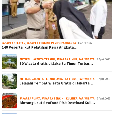
JAKARTA SELATAN
,
JAKARTA TERKINI
,
PEMPROV JAKARTA
8 April 2026
140 Peserta Ikut Pelatihan Kerja Angkata…
ARTIKEL
,
JAKARTA TERKINI
,
JAKARTA TIMUR
,
PARIWISATA
8 April 2026
10 Wisata Gratis di Jakarta Timur Terbar…
ARTIKEL
,
JAKARTA TERKINI
,
JAKARTA TIMUR
,
PARIWISATA
8 April 2026
Jelajahi Tempat Wisata Gratis di Jakarta…
JAKARTA PUSAT
,
JAKARTA TERKINI
,
KULINER
,
PARIWISATA
7 April 2026
Bintang Laut Seafood PRJ: Destinasi Kuli…