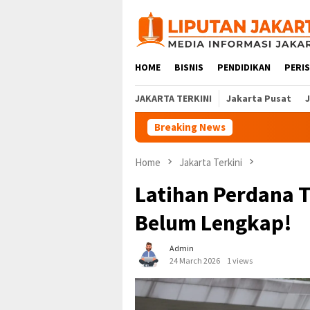
Skip
to
content
HOME
BISNIS
PENDIDIKAN
PERI
JAKARTA TERKINI
Jakarta Pusat
Breaking News
Home
Jakarta Terkini
Latihan Perdana 
Belum Lengkap!
Admin
24 March 2026
1 views