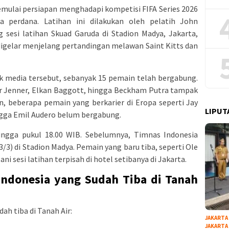
mulai persiapan menghadapi kompetisi FIFA Series 2026
 perdana. Latihan ini dilakukan oleh pelatih John
esi latihan Skuad Garuda di Stadion Madya, Jakarta,
i digelar menjelang pertandingan melawan Saint Kitts dan
uk media tersebut, sebanyak 15 pemain telah bergabung.
ar Jenner, Elkan Baggott, hingga Beckham Putra tampak
n, beberapa pemain yang berkarier di Eropa seperti Jay
LIPUT
ingga Emil Audero belum bergabung.
ingga pukul 18.00 WIB. Sebelumnya, Timnas Indonesia
3/3) di Stadion Madya. Pemain yang baru tiba, seperti Ole
i sesi latihan terpisah di hotel setibanya di Jakarta.
Indonesia yang Sudah Tiba di Tanah
ah tiba di Tanah Air:
JAKARTA
JAKARTA