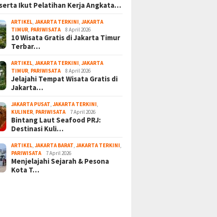
serta Ikut Pelatihan Kerja Angkata…
ARTIKEL
,
JAKARTA TERKINI
,
JAKARTA
TIMUR
,
PARIWISATA
8 April 2026
10 Wisata Gratis di Jakarta Timur
Terbar…
ARTIKEL
,
JAKARTA TERKINI
,
JAKARTA
TIMUR
,
PARIWISATA
8 April 2026
Jelajahi Tempat Wisata Gratis di
Jakarta…
JAKARTA PUSAT
,
JAKARTA TERKINI
,
KULINER
,
PARIWISATA
7 April 2026
Bintang Laut Seafood PRJ:
Destinasi Kuli…
ARTIKEL
,
JAKARTA BARAT
,
JAKARTA TERKINI
,
PARIWISATA
7 April 2026
Menjelajahi Sejarah & Pesona
Kota T…