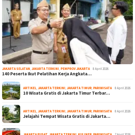
JAKARTA SELATAN
,
JAKARTA TERKINI
,
PEMPROV JAKARTA
8 April 2026
140 Peserta Ikut Pelatihan Kerja Angkata…
ARTIKEL
,
JAKARTA TERKINI
,
JAKARTA TIMUR
,
PARIWISATA
8 April 2026
10 Wisata Gratis di Jakarta Timur Terbar…
ARTIKEL
,
JAKARTA TERKINI
,
JAKARTA TIMUR
,
PARIWISATA
8 April 2026
Jelajahi Tempat Wisata Gratis di Jakarta…
JAKARTA PUSAT
,
JAKARTA TERKINI
,
KULINER
,
PARIWISATA
7 April 2026