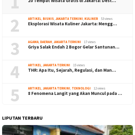
1
20 Tempat Wisata Gratis di Jakarta: Dest…
2
ARTIKEL
,
BISNIS
,
JAKARTA TERKINI
,
KULINER
53 views
Eksplorasi Wisata Kuliner Jakarta: Mengg…
3
AGAMA
,
DAERAH
,
JAKARTA TERKINI
17 views
Griya Salak Endah 2 Bogor Gelar Santunan…
4
ARTIKEL
,
JAKARTA TERKINI
15 views
THR: Apa Itu, Sejarah, Regulasi, dan Man…
5
ARTIKEL
,
JAKARTA TERKINI
,
TEKNOLOGI
12 views
8 Fenomena Langit yang Akan Muncul pada …
LIPUTAN TERBARU