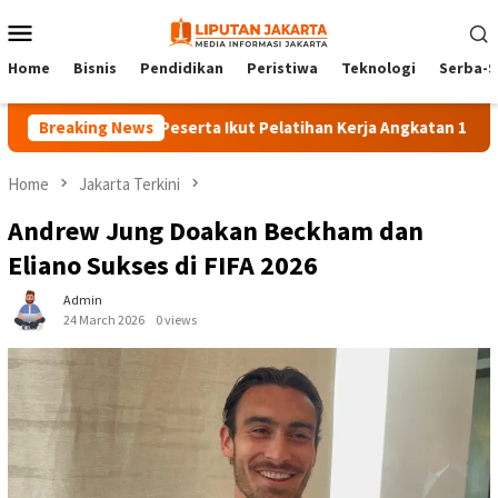
Skip
Mobile
to
Menu
content
Home
Bisnis
Pendidikan
Peristiwa
Teknologi
Serba-S
Breaking News
140 Peserta Ikut Pelatihan Kerja Angkatan 1 di PPKD Jak
Home
Jakarta Terkini
Andrew Jung Doakan Beckham dan
Eliano Sukses di FIFA 2026
Admin
24 March 2026
0 views