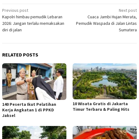
Post
Previous post
Next post
Kapolri himbau pemudik Lebaran
Cuaca Jambi Hujan Merata,
navigation
2026: Jangan terlalu memaksakan
Pemudik Waspada di Jalan Lintas
diri di jalan
Sumatera
RELATED POSTS
10 Wisata Gratis di Jakarta
140 Peserta Ikut Pelatihan
Timur Terbaru & Paling Hits
Kerja Angkatan 1 di PPKD
Jaksel