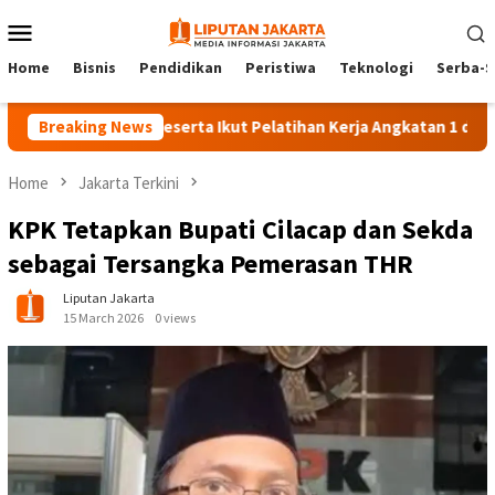
Skip
Mobile
to
Menu
content
Home
Bisnis
Pendidikan
Peristiwa
Teknologi
Serba-S
Breaking News
140 Peserta Ikut Pelatihan Kerja Angkatan 1 di PPKD Jaks
Home
Jakarta Terkini
KPK Tetapkan Bupati Cilacap dan Sekda
sebagai Tersangka Pemerasan THR
Liputan Jakarta
15 March 2026
0 views