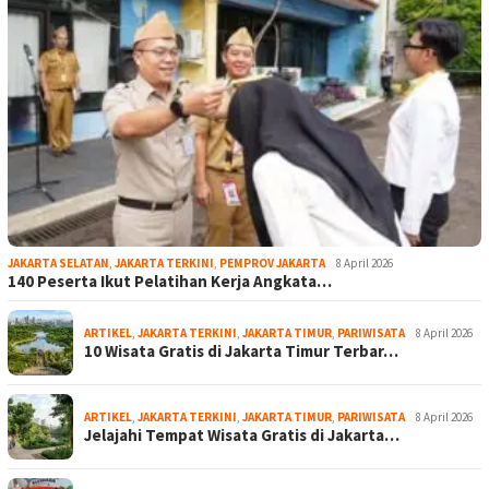
JAKARTA SELATAN
,
JAKARTA TERKINI
,
PEMPROV JAKARTA
8 April 2026
140 Peserta Ikut Pelatihan Kerja Angkata…
ARTIKEL
,
JAKARTA TERKINI
,
JAKARTA TIMUR
,
PARIWISATA
8 April 2026
10 Wisata Gratis di Jakarta Timur Terbar…
ARTIKEL
,
JAKARTA TERKINI
,
JAKARTA TIMUR
,
PARIWISATA
8 April 2026
Jelajahi Tempat Wisata Gratis di Jakarta…