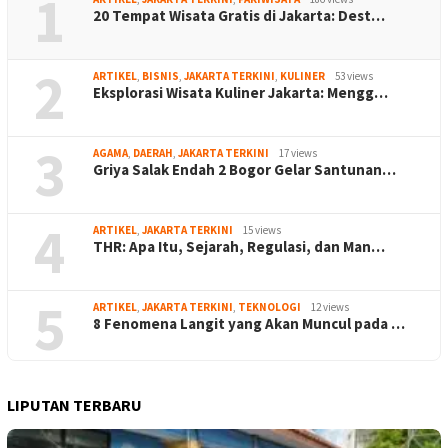
1
20 Tempat Wisata Gratis di Jakarta: Dest…
2
ARTIKEL
,
BISNIS
,
JAKARTA TERKINI
,
KULINER
53 views
Eksplorasi Wisata Kuliner Jakarta: Mengg…
3
AGAMA
,
DAERAH
,
JAKARTA TERKINI
17 views
Griya Salak Endah 2 Bogor Gelar Santunan…
4
ARTIKEL
,
JAKARTA TERKINI
15 views
THR: Apa Itu, Sejarah, Regulasi, dan Man…
5
ARTIKEL
,
JAKARTA TERKINI
,
TEKNOLOGI
12 views
8 Fenomena Langit yang Akan Muncul pada …
LIPUTAN TERBARU