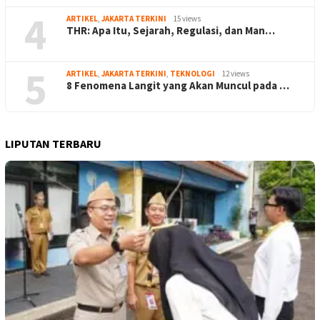
4
ARTIKEL
,
JAKARTA TERKINI
15 views
THR: Apa Itu, Sejarah, Regulasi, dan Man…
5
ARTIKEL
,
JAKARTA TERKINI
,
TEKNOLOGI
12 views
8 Fenomena Langit yang Akan Muncul pada …
LIPUTAN TERBARU