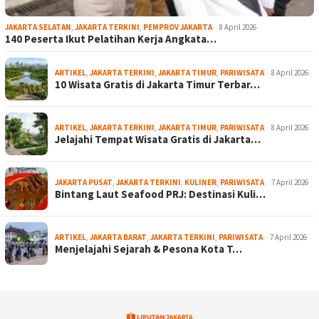
JAKARTA SELATAN
,
JAKARTA TERKINI
,
PEMPROV JAKARTA
8 April 2026
140 Peserta Ikut Pelatihan Kerja Angkata…
ARTIKEL
,
JAKARTA TERKINI
,
JAKARTA TIMUR
,
PARIWISATA
8 April 2026
10 Wisata Gratis di Jakarta Timur Terbar…
ARTIKEL
,
JAKARTA TERKINI
,
JAKARTA TIMUR
,
PARIWISATA
8 April 2026
Jelajahi Tempat Wisata Gratis di Jakarta…
JAKARTA PUSAT
,
JAKARTA TERKINI
,
KULINER
,
PARIWISATA
7 April 2026
Bintang Laut Seafood PRJ: Destinasi Kuli…
ARTIKEL
,
JAKARTA BARAT
,
JAKARTA TERKINI
,
PARIWISATA
7 April 2026
Menjelajahi Sejarah & Pesona Kota T…