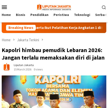
Skip
Mobile
to
Menu
content
Home
Bisnis
Pendidikan
Peristiwa
Teknologi
Serba-S
Breaking News
140 Peserta Ikut Pelatihan Kerja Angkatan 1 di PPKD Jakse
Home
Jakarta Terkini
Kapolri himbau pemudik Lebaran 2026:
Jangan terlalu memaksakan diri di jalan
Liputan Jakarta
15 March 2026
0 views