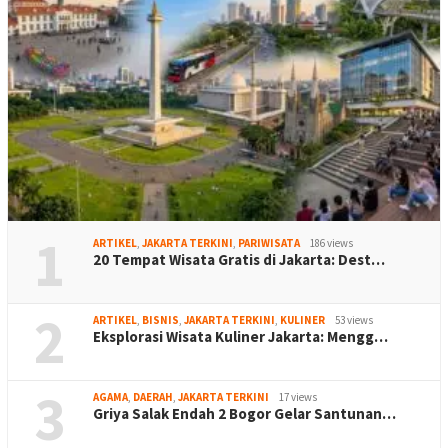
1
ARTIKEL
,
JAKARTA TERKINI
,
PARIWISATA
186 views
20 Tempat Wisata Gratis di Jakarta: Dest…
2
ARTIKEL
,
BISNIS
,
JAKARTA TERKINI
,
KULINER
53 views
Eksplorasi Wisata Kuliner Jakarta: Mengg…
3
AGAMA
,
DAERAH
,
JAKARTA TERKINI
17 views
Griya Salak Endah 2 Bogor Gelar Santunan…