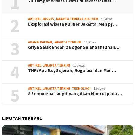
1
20 Tempat Wisata Gratis di Jakarta: Dest…
2
ARTIKEL
,
BISNIS
,
JAKARTA TERKINI
,
KULINER
53 views
Eksplorasi Wisata Kuliner Jakarta: Mengg…
3
AGAMA
,
DAERAH
,
JAKARTA TERKINI
17 views
Griya Salak Endah 2 Bogor Gelar Santunan…
4
ARTIKEL
,
JAKARTA TERKINI
15 views
THR: Apa Itu, Sejarah, Regulasi, dan Man…
5
ARTIKEL
,
JAKARTA TERKINI
,
TEKNOLOGI
12 views
8 Fenomena Langit yang Akan Muncul pada …
LIPUTAN TERBARU