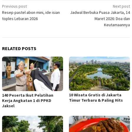
Post
Previous post
Next post
Resep pastel abon mini, ide isian
Jadwal Berbuka Puasa Jakarta, 14
navigation
toples Lebaran 2026
Maret 2026: Doa dan
Keutamaannya
RELATED POSTS
10 Wisata Gratis di Jakarta
140 Peserta Ikut Pelatihan
Timur Terbaru & Paling Hits
Kerja Angkatan 1 di PPKD
Jaksel