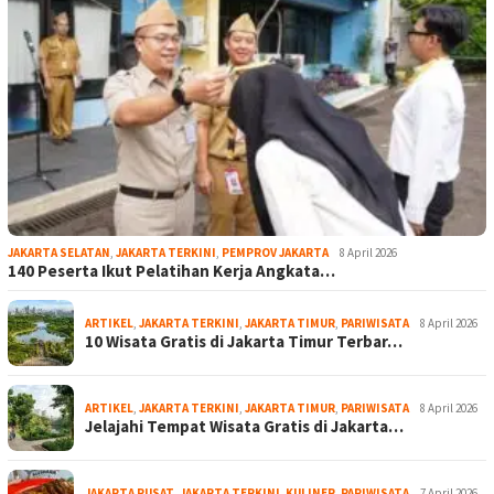
JAKARTA SELATAN
,
JAKARTA TERKINI
,
PEMPROV JAKARTA
8 April 2026
140 Peserta Ikut Pelatihan Kerja Angkata…
ARTIKEL
,
JAKARTA TERKINI
,
JAKARTA TIMUR
,
PARIWISATA
8 April 2026
10 Wisata Gratis di Jakarta Timur Terbar…
ARTIKEL
,
JAKARTA TERKINI
,
JAKARTA TIMUR
,
PARIWISATA
8 April 2026
Jelajahi Tempat Wisata Gratis di Jakarta…
JAKARTA PUSAT
,
JAKARTA TERKINI
,
KULINER
,
PARIWISATA
7 April 2026