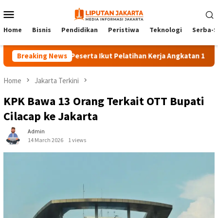
Skip
Mobile
to
Menu
content
Home
Bisnis
Pendidikan
Peristiwa
Teknologi
Serba-S
Breaking News
140 Peserta Ikut Pelatihan Kerja Angkatan 1 di PPKD Ja
Home
Jakarta Terkini
KPK Bawa 13 Orang Terkait OTT Bupati
Cilacap ke Jakarta
Admin
14 March 2026
1 views