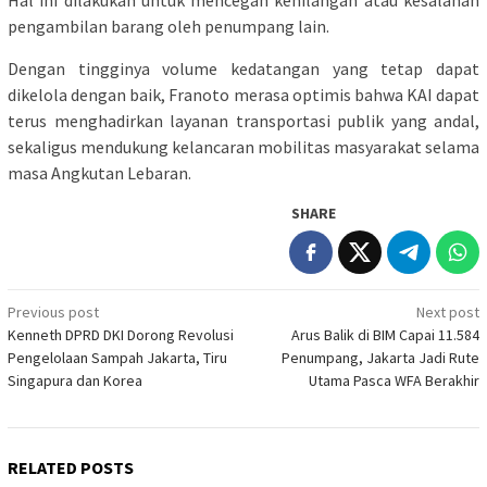
Hal ini dilakukan untuk mencegah kehilangan atau kesalahan
pengambilan barang oleh penumpang lain.
Dengan tingginya volume kedatangan yang tetap dapat
dikelola dengan baik, Franoto merasa optimis bahwa KAI dapat
terus menghadirkan layanan transportasi publik yang andal,
sekaligus mendukung kelancaran mobilitas masyarakat selama
masa Angkutan Lebaran.
SHARE
Post
Previous post
Next post
Kenneth DPRD DKI Dorong Revolusi
Arus Balik di BIM Capai 11.584
navigation
Pengelolaan Sampah Jakarta, Tiru
Penumpang, Jakarta Jadi Rute
Singapura dan Korea
Utama Pasca WFA Berakhir
RELATED POSTS