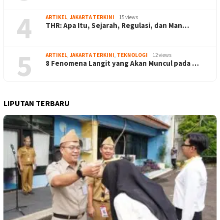
4
ARTIKEL
,
JAKARTA TERKINI
15 views
THR: Apa Itu, Sejarah, Regulasi, dan Man…
5
ARTIKEL
,
JAKARTA TERKINI
,
TEKNOLOGI
12 views
8 Fenomena Langit yang Akan Muncul pada …
LIPUTAN TERBARU