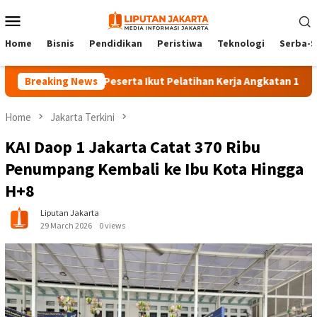
Skip
Mobile
to
Menu
content
Home
Bisnis
Pendidikan
Peristiwa
Teknologi
Serba-S
Breaking News
140 Peserta Ikut Pelatihan Kerja Angkatan 1 di PPKD Ja
Home
Jakarta Terkini
KAI Daop 1 Jakarta Catat 370 Ribu
Penumpang Kembali ke Ibu Kota Hingga
H+8
Liputan Jakarta
29 March 2026
0 views