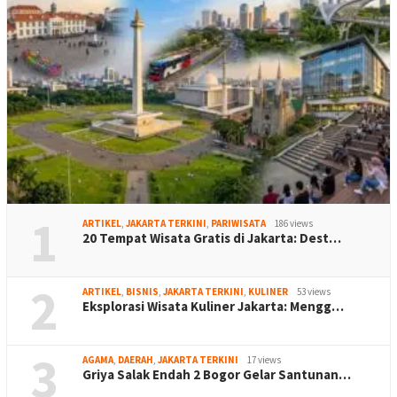
1
ARTIKEL
,
JAKARTA TERKINI
,
PARIWISATA
186 views
20 Tempat Wisata Gratis di Jakarta: Dest…
2
ARTIKEL
,
BISNIS
,
JAKARTA TERKINI
,
KULINER
53 views
Eksplorasi Wisata Kuliner Jakarta: Mengg…
3
AGAMA
,
DAERAH
,
JAKARTA TERKINI
17 views
Griya Salak Endah 2 Bogor Gelar Santunan…