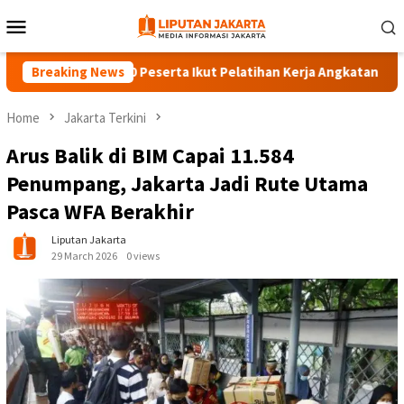
Skip
Mobile
to
Menu
content
Breaking News
140 Peserta Ikut Pelatihan Kerja Angkatan 1 di PPKD 
Home
Jakarta Terkini
Arus Balik di BIM Capai 11.584
Penumpang, Jakarta Jadi Rute Utama
Pasca WFA Berakhir
Liputan Jakarta
29 March 2026
0 views