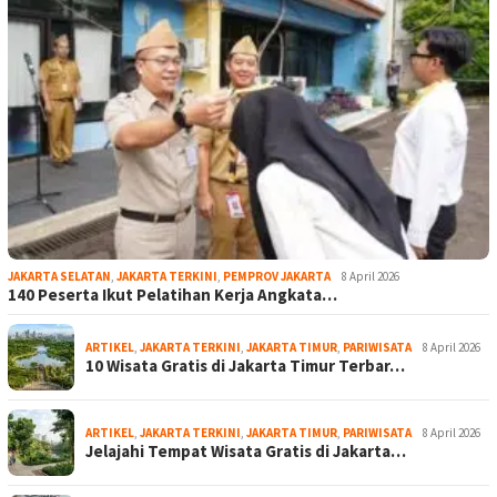
JAKARTA SELATAN
,
JAKARTA TERKINI
,
PEMPROV JAKARTA
8 April 2026
140 Peserta Ikut Pelatihan Kerja Angkata…
ARTIKEL
,
JAKARTA TERKINI
,
JAKARTA TIMUR
,
PARIWISATA
8 April 2026
10 Wisata Gratis di Jakarta Timur Terbar…
ARTIKEL
,
JAKARTA TERKINI
,
JAKARTA TIMUR
,
PARIWISATA
8 April 2026
Jelajahi Tempat Wisata Gratis di Jakarta…