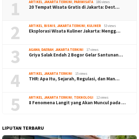
1
ARTIKEL
,
JAKARTA TERKINI
,
PARIWISATA
186 views
20 Tempat Wisata Gratis di Jakarta: Dest…
2
ARTIKEL
,
BISNIS
,
JAKARTA TERKINI
,
KULINER
53 views
Eksplorasi Wisata Kuliner Jakarta: Mengg…
3
AGAMA
,
DAERAH
,
JAKARTA TERKINI
17 views
Griya Salak Endah 2 Bogor Gelar Santunan…
4
ARTIKEL
,
JAKARTA TERKINI
15 views
THR: Apa Itu, Sejarah, Regulasi, dan Man…
5
ARTIKEL
,
JAKARTA TERKINI
,
TEKNOLOGI
12 views
8 Fenomena Langit yang Akan Muncul pada …
LIPUTAN TERBARU