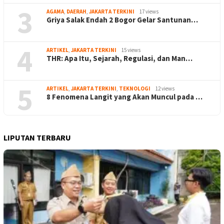
3
AGAMA
,
DAERAH
,
JAKARTA TERKINI
17 views
Griya Salak Endah 2 Bogor Gelar Santunan…
4
ARTIKEL
,
JAKARTA TERKINI
15 views
THR: Apa Itu, Sejarah, Regulasi, dan Man…
5
ARTIKEL
,
JAKARTA TERKINI
,
TEKNOLOGI
12 views
8 Fenomena Langit yang Akan Muncul pada …
LIPUTAN TERBARU