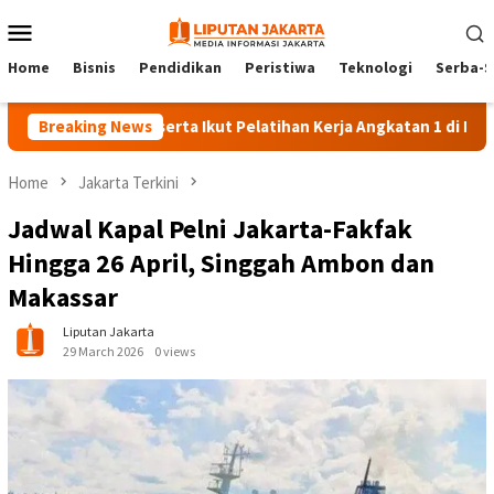
Skip
Mobile
to
Menu
content
Home
Bisnis
Pendidikan
Peristiwa
Teknologi
Serba-S
140 Peserta Ikut Pelatihan Kerja Angkatan 1 di PPKD Jaksel
Breaking News
Home
Jakarta Terkini
Jadwal Kapal Pelni Jakarta-Fakfak
Hingga 26 April, Singgah Ambon dan
Makassar
Liputan Jakarta
29 March 2026
0 views