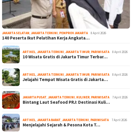
JAKARTA SELATAN
,
JAKARTA TERKINI
,
PEMPROV JAKARTA
8 April 2026
140 Peserta Ikut Pelatihan Kerja Angkata…
ARTIKEL
,
JAKARTA TERKINI
,
JAKARTA TIMUR
,
PARIWISATA
8 April 2026
10 Wisata Gratis di Jakarta Timur Terbar…
ARTIKEL
,
JAKARTA TERKINI
,
JAKARTA TIMUR
,
PARIWISATA
8 April 2026
Jelajahi Tempat Wisata Gratis di Jakarta…
JAKARTA PUSAT
,
JAKARTA TERKINI
,
KULINER
,
PARIWISATA
7 April 2026
Bintang Laut Seafood PRJ: Destinasi Kuli…
ARTIKEL
,
JAKARTA BARAT
,
JAKARTA TERKINI
,
PARIWISATA
7 April 2026
Menjelajahi Sejarah & Pesona Kota T…