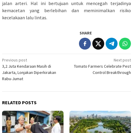
jalan arteri. Hal ini bertujuan untuk mencegah terjadinya
kemacetan yang berlebihan dan meminimalkan risiko
kecelakaan lalu lintas.
SHARE
Post
Previous post
Next post
3,2 Juta Kendaraan Masih di
Tomato Farmers Celebrate Pest
navigation
Jakarta, Lonjakan Diperkirakan
Control Breakthrough
Rabu-Jumat
RELATED POSTS