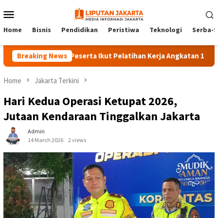
Skip
Mobile
to
Menu
content
Home
Bisnis
Pendidikan
Peristiwa
Teknologi
Serba-S
Breaking News
140 Peserta Ikut Pelatihan Kerja Angkatan 1 di PPKD Ja
Home
Jakarta Terkini
Hari Kedua Operasi Ketupat 2026,
Jutaan Kendaraan Tinggalkan Jakarta
Admin
14 March 2026
2 views