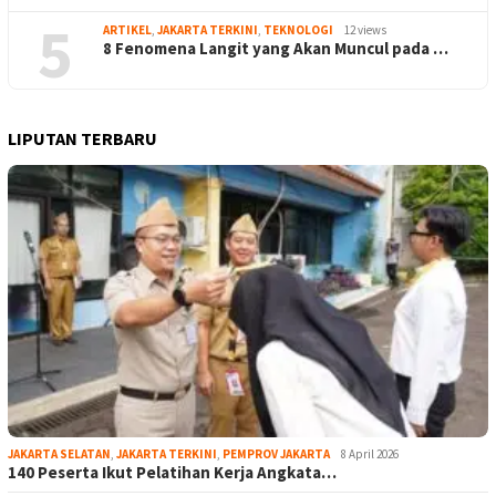
5
ARTIKEL
,
JAKARTA TERKINI
,
TEKNOLOGI
12 views
8 Fenomena Langit yang Akan Muncul pada …
LIPUTAN TERBARU
JAKARTA SELATAN
,
JAKARTA TERKINI
,
PEMPROV JAKARTA
8 April 2026
140 Peserta Ikut Pelatihan Kerja Angkata…