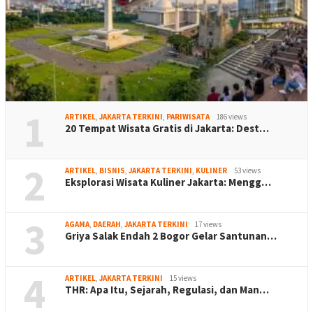
1
ARTIKEL
,
JAKARTA TERKINI
,
PARIWISATA
186 views
20 Tempat Wisata Gratis di Jakarta: Dest…
2
ARTIKEL
,
BISNIS
,
JAKARTA TERKINI
,
KULINER
53 views
Eksplorasi Wisata Kuliner Jakarta: Mengg…
3
AGAMA
,
DAERAH
,
JAKARTA TERKINI
17 views
Griya Salak Endah 2 Bogor Gelar Santunan…
4
ARTIKEL
,
JAKARTA TERKINI
15 views
THR: Apa Itu, Sejarah, Regulasi, dan Man…