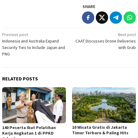
SHARE
Post
Previous post
Next post
Indonesia and Australia Expand
CAAT Discusses Drone Deliveries
navigation
Security Ties to Include Japan and
with Grab
PNG
RELATED POSTS
10 Wisata Gratis di Jakarta
140 Peserta Ikut Pelatihan
Timur Terbaru & Paling Hits
Kerja Angkatan 1 di PPKD