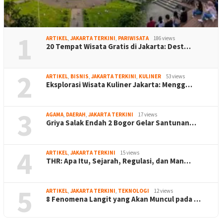
1
ARTIKEL
,
JAKARTA TERKINI
,
PARIWISATA
186 views
20 Tempat Wisata Gratis di Jakarta: Dest…
2
ARTIKEL
,
BISNIS
,
JAKARTA TERKINI
,
KULINER
53 views
Eksplorasi Wisata Kuliner Jakarta: Mengg…
3
AGAMA
,
DAERAH
,
JAKARTA TERKINI
17 views
Griya Salak Endah 2 Bogor Gelar Santunan…
4
ARTIKEL
,
JAKARTA TERKINI
15 views
THR: Apa Itu, Sejarah, Regulasi, dan Man…
5
ARTIKEL
,
JAKARTA TERKINI
,
TEKNOLOGI
12 views
8 Fenomena Langit yang Akan Muncul pada …