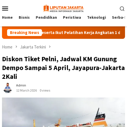
Skip
Mobile
to
Menu
content
Home
Bisnis
Pendidikan
Peristiwa
Teknologi
Serba-S
Breaking News
140 Peserta Ikut Pelatihan Kerja Angkatan 1 di PPKD Ja
Home
Jakarta Terkini
Diskon Tiket Pelni, Jadwal KM Gunung
Dempo Sampai 5 April, Jayapura-Jakarta
2Kali
Admin
12 March 2026
0 views