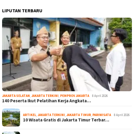
LIPUTAN TERBARU
JAKARTA SELATAN
,
JAKARTA TERKINI
,
PEMPROV JAKARTA
8 April 2026
140 Peserta Ikut Pelatihan Kerja Angkata…
ARTIKEL
,
JAKARTA TERKINI
,
JAKARTA TIMUR
,
PARIWISATA
8 April 2026
10 Wisata Gratis di Jakarta Timur Terbar…