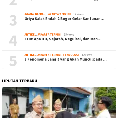
3
AGAMA
,
DAERAH
,
JAKARTA TERKINI
17 views
Griya Salak Endah 2 Bogor Gelar Santunan…
4
ARTIKEL
,
JAKARTA TERKINI
15 views
THR: Apa Itu, Sejarah, Regulasi, dan Man…
5
ARTIKEL
,
JAKARTA TERKINI
,
TEKNOLOGI
12 views
8 Fenomena Langit yang Akan Muncul pada …
LIPUTAN TERBARU