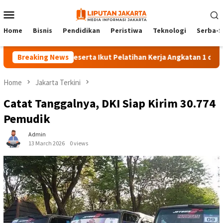
Skip
Mobile
to
Menu
content
Home
Bisnis
Pendidikan
Peristiwa
Teknologi
Serba-S
Breaking News
140 Peserta Ikut Pelatihan Kerja Angkatan 1 di PPKD Ja
Home
Jakarta Terkini
Catat Tanggalnya, DKI Siap Kirim 30.774
Pemudik
Admin
13 March 2026
0 views