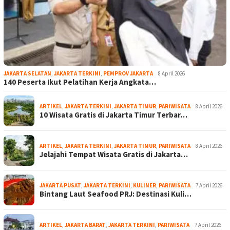
JAKARTA SELATAN
,
JAKARTA TERKINI
,
PEMPROV JAKARTA
8 April 2026
140 Peserta Ikut Pelatihan Kerja Angkata…
ARTIKEL
,
JAKARTA TERKINI
,
JAKARTA TIMUR
,
PARIWISATA
8 April 2026
10 Wisata Gratis di Jakarta Timur Terbar…
ARTIKEL
,
JAKARTA TERKINI
,
JAKARTA TIMUR
,
PARIWISATA
8 April 2026
Jelajahi Tempat Wisata Gratis di Jakarta…
JAKARTA PUSAT
,
JAKARTA TERKINI
,
KULINER
,
PARIWISATA
7 April 2026
Bintang Laut Seafood PRJ: Destinasi Kuli…
ARTIKEL
,
JAKARTA BARAT
,
JAKARTA TERKINI
,
PARIWISATA
7 April 2026