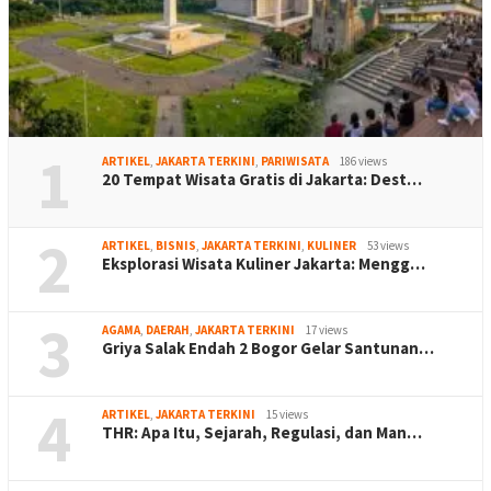
1
ARTIKEL
,
JAKARTA TERKINI
,
PARIWISATA
186 views
20 Tempat Wisata Gratis di Jakarta: Dest…
2
ARTIKEL
,
BISNIS
,
JAKARTA TERKINI
,
KULINER
53 views
Eksplorasi Wisata Kuliner Jakarta: Mengg…
3
AGAMA
,
DAERAH
,
JAKARTA TERKINI
17 views
Griya Salak Endah 2 Bogor Gelar Santunan…
4
ARTIKEL
,
JAKARTA TERKINI
15 views
THR: Apa Itu, Sejarah, Regulasi, dan Man…