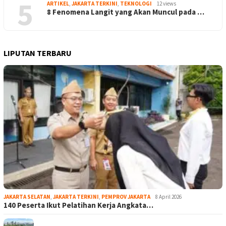
5
ARTIKEL
,
JAKARTA TERKINI
,
TEKNOLOGI
12 views
8 Fenomena Langit yang Akan Muncul pada …
LIPUTAN TERBARU
JAKARTA SELATAN
,
JAKARTA TERKINI
,
PEMPROV JAKARTA
8 April 2026
140 Peserta Ikut Pelatihan Kerja Angkata…