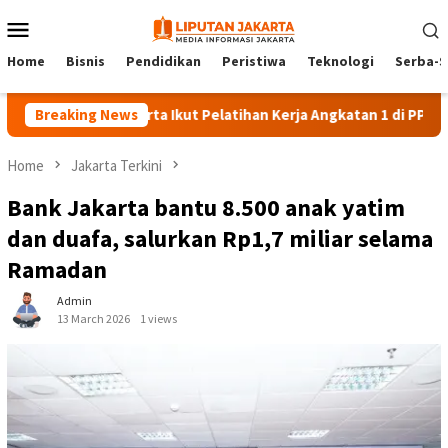
Skip
Mobile
to
Menu
content
Home
Bisnis
Pendidikan
Peristiwa
Teknologi
Serba-S
140 Peserta Ikut Pelatihan Kerja Angkatan 1 di PPKD Jaksel
Breaking News
Home
Jakarta Terkini
Bank Jakarta bantu 8.500 anak yatim
dan duafa, salurkan Rp1,7 miliar selama
Ramadan
Admin
13 March 2026
1 views