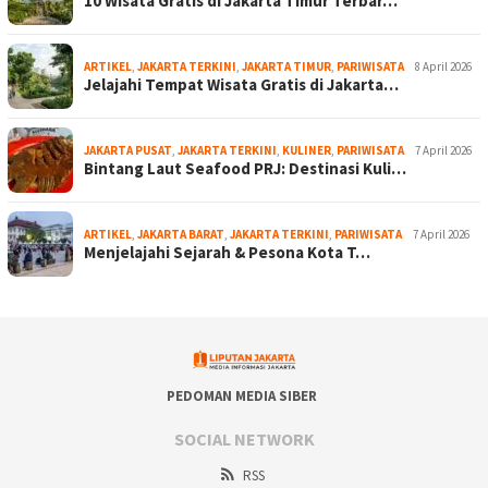
10 Wisata Gratis di Jakarta Timur Terbar…
ARTIKEL
,
JAKARTA TERKINI
,
JAKARTA TIMUR
,
PARIWISATA
8 April 2026
Jelajahi Tempat Wisata Gratis di Jakarta…
JAKARTA PUSAT
,
JAKARTA TERKINI
,
KULINER
,
PARIWISATA
7 April 2026
Bintang Laut Seafood PRJ: Destinasi Kuli…
ARTIKEL
,
JAKARTA BARAT
,
JAKARTA TERKINI
,
PARIWISATA
7 April 2026
Menjelajahi Sejarah & Pesona Kota T…
PEDOMAN MEDIA SIBER
SOCIAL NETWORK
RSS