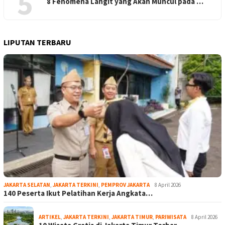
5
8 Fenomena Langit yang Akan Muncul pada …
LIPUTAN TERBARU
JAKARTA SELATAN
,
JAKARTA TERKINI
,
PEMPROV JAKARTA
8 April 2026
140 Peserta Ikut Pelatihan Kerja Angkata…
ARTIKEL
,
JAKARTA TERKINI
,
JAKARTA TIMUR
,
PARIWISATA
8 April 2026