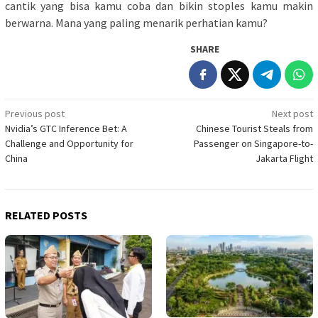
cantik yang bisa kamu coba dan bikin stoples kamu makin
berwarna. Mana yang paling menarik perhatian kamu?
SHARE
Post
Previous post
Next post
Nvidia’s GTC Inference Bet: A
Chinese Tourist Steals from
navigation
Challenge and Opportunity for
Passenger on Singapore-to-
China
Jakarta Flight
RELATED POSTS