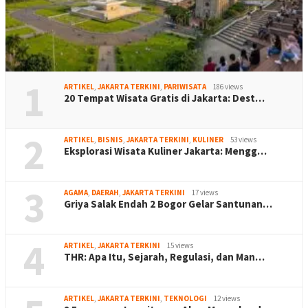
1
ARTIKEL
,
JAKARTA TERKINI
,
PARIWISATA
186 views
20 Tempat Wisata Gratis di Jakarta: Dest…
2
ARTIKEL
,
BISNIS
,
JAKARTA TERKINI
,
KULINER
53 views
Eksplorasi Wisata Kuliner Jakarta: Mengg…
3
AGAMA
,
DAERAH
,
JAKARTA TERKINI
17 views
Griya Salak Endah 2 Bogor Gelar Santunan…
4
ARTIKEL
,
JAKARTA TERKINI
15 views
THR: Apa Itu, Sejarah, Regulasi, dan Man…
ARTIKEL
,
JAKARTA TERKINI
,
TEKNOLOGI
12 views