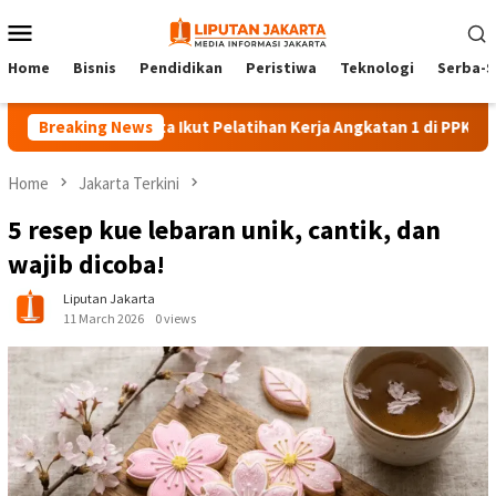
Skip
Mobile
to
Menu
content
Home
Bisnis
Pendidikan
Peristiwa
Teknologi
Serba-S
 Peserta Ikut Pelatihan Kerja Angkatan 1 di PPKD Jaksel
Breaking News
Home
Jakarta Terkini
5 resep kue lebaran unik, cantik, dan
wajib dicoba!
Liputan Jakarta
11 March 2026
0 views