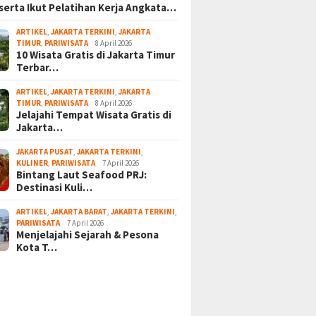
serta Ikut Pelatihan Kerja Angkata…
ARTIKEL
,
JAKARTA TERKINI
,
JAKARTA
TIMUR
,
PARIWISATA
8 April 2026
10 Wisata Gratis di Jakarta Timur
Terbar…
ARTIKEL
,
JAKARTA TERKINI
,
JAKARTA
TIMUR
,
PARIWISATA
8 April 2026
Jelajahi Tempat Wisata Gratis di
Jakarta…
JAKARTA PUSAT
,
JAKARTA TERKINI
,
KULINER
,
PARIWISATA
7 April 2026
Bintang Laut Seafood PRJ:
Destinasi Kuli…
ARTIKEL
,
JAKARTA BARAT
,
JAKARTA TERKINI
,
PARIWISATA
7 April 2026
Menjelajahi Sejarah & Pesona
Kota T…