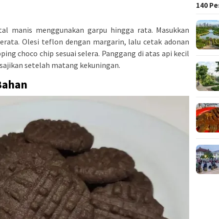
140 Pe
tal manis menggunakan garpu hingga rata. Masukkan
rata. Olesi teflon dengan margarin, lalu cetak adonan
g choco chip sesuai selera. Panggang di atas api kecil
 sajikan setelah matang kekuningan.
 Bahan