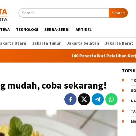
Search
STIWA
TEKNOLOGI
SERBA-SERBI
ARTIKEL
Jakarta Utara
Jakarta Timur
Jakarta Selatan
Jakarta Barat
140 Peserta Ikut Pelatihan Kerja Angkatan 1 di P
TOPIK
TR
ng mudah, coba sekarang!
SO
NA
TA
MA