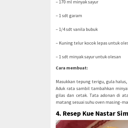
– 170 ml minyak sayur
– 1 sdt garam
– 1/4 sdt vanila bubuk
– Kuning telur kocok lepas untuk ole
– 1 sdt minyak sayur untuk olesan
Cara membuat:
Masukkan tepung terigu, gula halus,
Aduk rata sambil tambahkan minyak 
gilas dan cetak. Tata adonan di at
matang sesuai suhu oven masing-masi
4. Resep Kue Nastar Si