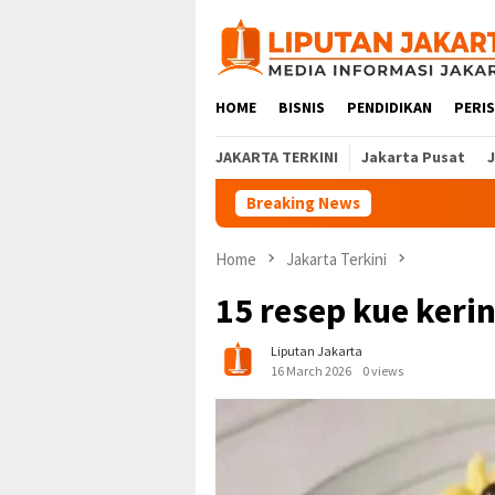
Skip
to
content
HOME
BISNIS
PENDIDIKAN
PERI
JAKARTA TERKINI
Jakarta Pusat
Breaking News
Home
Jakarta Terkini
15 resep kue keri
Liputan Jakarta
16 March 2026
0 views