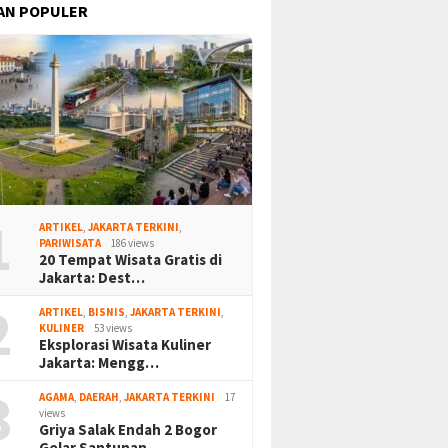
AN POPULER
1
ARTIKEL
,
JAKARTA TERKINI
,
PARIWISATA
186 views
20 Tempat Wisata Gratis di
Jakarta: Dest…
2
ARTIKEL
,
BISNIS
,
JAKARTA TERKINI
,
KULINER
53 views
Eksplorasi Wisata Kuliner
Jakarta: Mengg…
3
AGAMA
,
DAERAH
,
JAKARTA TERKINI
17
views
Griya Salak Endah 2 Bogor
Gelar Santunan…