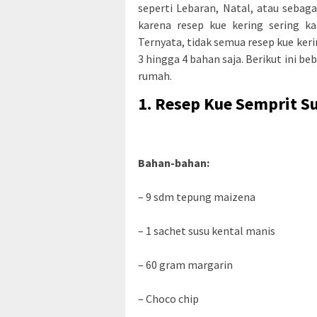
seperti Lebaran, Natal, atau seba
karena resep kue kering sering k
Ternyata, tidak semua resep kue ker
3 hingga 4 bahan saja. Berikut ini b
rumah.
1. Resep Kue Semprit S
Bahan-bahan:
– 9 sdm tepung maizena
– 1 sachet susu kental manis
– 60 gram margarin
– Choco chip