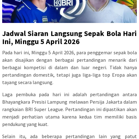
Jadwal Siaran Langsung Sepak Bola Hari
Ini, Minggu 5 April 2026
Pada hari ini, Minggu 5 April 2026, para penggemar sepak bola
akan disajikan dengan berbagai pertandingan menarik dari
berbagai kompetisi di dalam dan luar negeri. Tidak hanya
pertandingan domestik, tetapi juga liga-liga top Eropa akan
tayang secara langsung.
Laga pembuka pada hari ini adalah pertandingan antara
Bhayangkara Presisi Lampung melawan Persija Jakarta dalam
rangkaian BRI Super League. Pertandingan ini dipastikan akan
menjadi perhatian utama karena kedua tim memiliki basis
pendukung yang kuat.
Selain itu, ada beberapa pertandingan lain yang patut