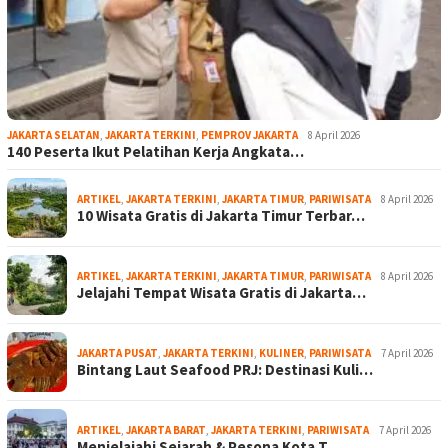
JAKARTA SELATAN
,
JAKARTA TERKINI
,
PEMPROV JAKARTA
8 April 2026
140 Peserta Ikut Pelatihan Kerja Angkata…
ARTIKEL
,
JAKARTA TERKINI
,
JAKARTA TIMUR
,
PARIWISATA
8 April 2026
10 Wisata Gratis di Jakarta Timur Terbar…
ARTIKEL
,
JAKARTA TERKINI
,
JAKARTA TIMUR
,
PARIWISATA
8 April 2026
Jelajahi Tempat Wisata Gratis di Jakarta…
JAKARTA PUSAT
,
JAKARTA TERKINI
,
KULINER
,
PARIWISATA
7 April 2026
Bintang Laut Seafood PRJ: Destinasi Kuli…
ARTIKEL
,
JAKARTA BARAT
,
JAKARTA TERKINI
,
PARIWISATA
7 April 2026
Menjelajahi Sejarah & Pesona Kota T…