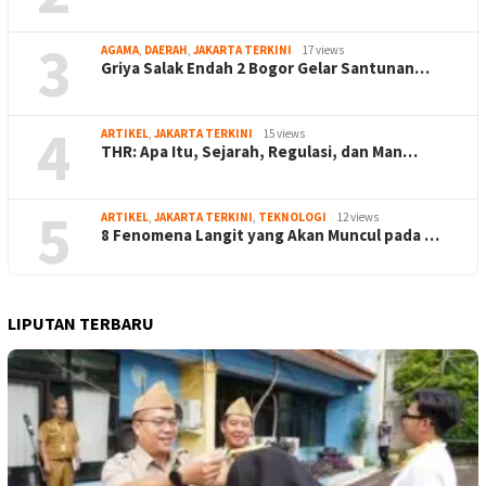
3
AGAMA
,
DAERAH
,
JAKARTA TERKINI
17 views
Griya Salak Endah 2 Bogor Gelar Santunan…
4
ARTIKEL
,
JAKARTA TERKINI
15 views
THR: Apa Itu, Sejarah, Regulasi, dan Man…
5
ARTIKEL
,
JAKARTA TERKINI
,
TEKNOLOGI
12 views
8 Fenomena Langit yang Akan Muncul pada …
LIPUTAN TERBARU