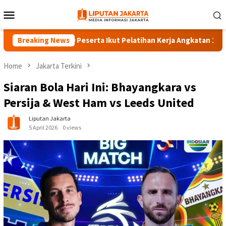
Skip
Mobile
to
Menu
content
Breaking News
140 Peserta Ikut Pelatihan Kerja Angkatan 1 di PPKD
Home
Jakarta Terkini
Siaran Bola Hari Ini: Bhayangkara vs
Persija & West Ham vs Leeds United
Liputan Jakarta
5 April 2026
0 views