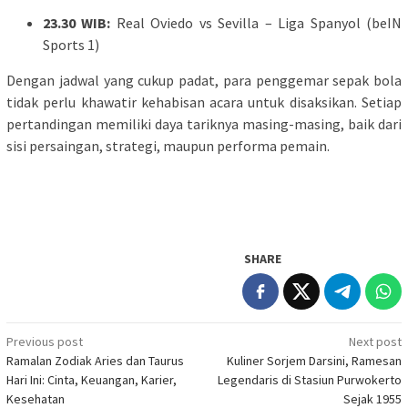
23.30 WIB:
Real Oviedo vs Sevilla – Liga Spanyol (beIN
Sports 1)
Dengan jadwal yang cukup padat, para penggemar sepak bola
tidak perlu khawatir kehabisan acara untuk disaksikan. Setiap
pertandingan memiliki daya tariknya masing-masing, baik dari
sisi persaingan, strategi, maupun performa pemain.
SHARE
Post
Previous post
Next post
Ramalan Zodiak Aries dan Taurus
Kuliner Sorjem Darsini, Ramesan
navigation
Hari Ini: Cinta, Keuangan, Karier,
Legendaris di Stasiun Purwokerto
Kesehatan
Sejak 1955