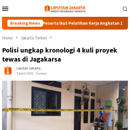
Skip
Mobile
to
Menu
content
Breaking News
140 Peserta Ikut Pelatihan Kerja Angkatan 1 di PPKD Ja
Home
Jakarta Terkini
Polisi ungkap kronologi 4 kuli proyek
tewas di Jagakarsa
Liputan Jakarta
5 April 2026
0 views