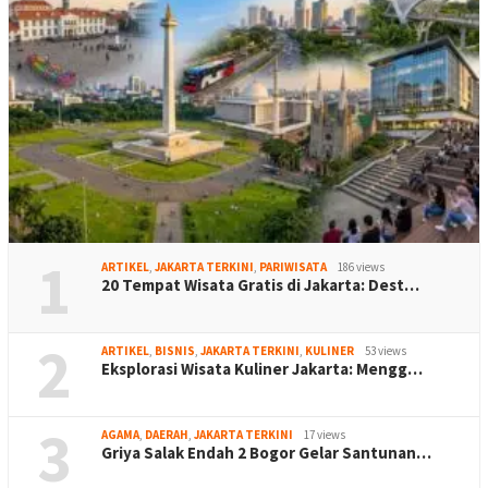
1
ARTIKEL
,
JAKARTA TERKINI
,
PARIWISATA
186 views
20 Tempat Wisata Gratis di Jakarta: Dest…
2
ARTIKEL
,
BISNIS
,
JAKARTA TERKINI
,
KULINER
53 views
Eksplorasi Wisata Kuliner Jakarta: Mengg…
3
AGAMA
,
DAERAH
,
JAKARTA TERKINI
17 views
Griya Salak Endah 2 Bogor Gelar Santunan…