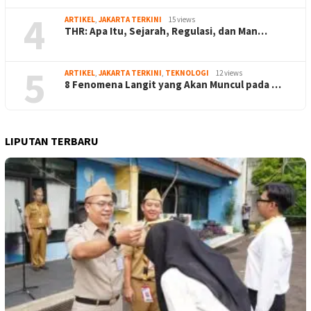
4
ARTIKEL
,
JAKARTA TERKINI
15 views
THR: Apa Itu, Sejarah, Regulasi, dan Man…
5
ARTIKEL
,
JAKARTA TERKINI
,
TEKNOLOGI
12 views
8 Fenomena Langit yang Akan Muncul pada …
LIPUTAN TERBARU