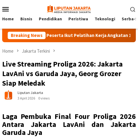
Skip
Mobile
to
Menu
content
Home
Bisnis
Pendidikan
Peristiwa
Teknologi
Serba-S
Breaking News
140 Peserta Ikut Pelatihan Kerja Angkatan 1 di PPKD
Home
Jakarta Terkini
Live Streaming Proliga 2026: Jakarta
LavAni vs Garuda Jaya, Georg Grozer
Siap Meledak
Liputan Jakarta
3 April 2026
0 views
Laga Pembuka Final Four Proliga 2026
Antara Jakarta LavAni dan Jakarta
Garuda Jaya