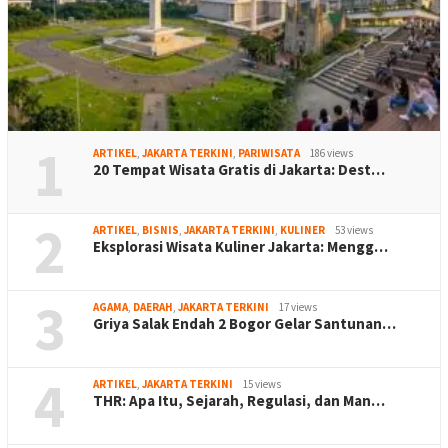
1
ARTIKEL
,
JAKARTA TERKINI
,
PARIWISATA
186 views
20 Tempat Wisata Gratis di Jakarta: Dest…
2
ARTIKEL
,
BISNIS
,
JAKARTA TERKINI
,
KULINER
53 views
Eksplorasi Wisata Kuliner Jakarta: Mengg…
3
AGAMA
,
DAERAH
,
JAKARTA TERKINI
17 views
Griya Salak Endah 2 Bogor Gelar Santunan…
4
ARTIKEL
,
JAKARTA TERKINI
15 views
THR: Apa Itu, Sejarah, Regulasi, dan Man…