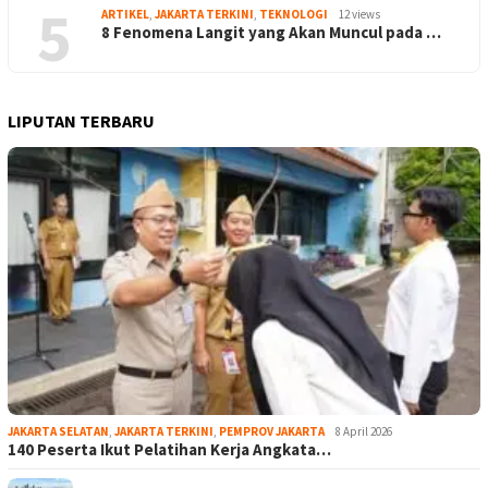
5
ARTIKEL
,
JAKARTA TERKINI
,
TEKNOLOGI
12 views
8 Fenomena Langit yang Akan Muncul pada …
LIPUTAN TERBARU
JAKARTA SELATAN
,
JAKARTA TERKINI
,
PEMPROV JAKARTA
8 April 2026
140 Peserta Ikut Pelatihan Kerja Angkata…