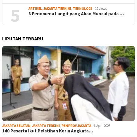
5
ARTIKEL
,
JAKARTA TERKINI
,
TEKNOLOGI
12 views
8 Fenomena Langit yang Akan Muncul pada …
LIPUTAN TERBARU
JAKARTA SELATAN
,
JAKARTA TERKINI
,
PEMPROV JAKARTA
8 April 2026
140 Peserta Ikut Pelatihan Kerja Angkata…