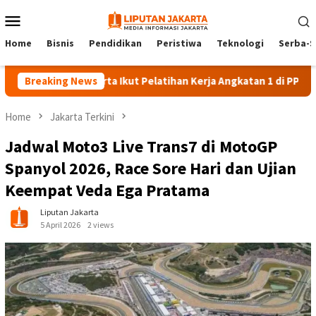
Skip
Mobile
to
Menu
content
Home
Bisnis
Pendidikan
Peristiwa
Teknologi
Serba-S
140 Peserta Ikut Pelatihan Kerja Angkatan 1 di PPKD Jaksel
Breaking News
Home
Jakarta Terkini
Jadwal Moto3 Live Trans7 di MotoGP
Spanyol 2026, Race Sore Hari dan Ujian
Keempat Veda Ega Pratama
Liputan Jakarta
5 April 2026
2 views