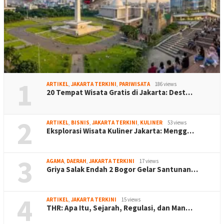
1
ARTIKEL
,
JAKARTA TERKINI
,
PARIWISATA
186 views
20 Tempat Wisata Gratis di Jakarta: Dest…
2
ARTIKEL
,
BISNIS
,
JAKARTA TERKINI
,
KULINER
53 views
Eksplorasi Wisata Kuliner Jakarta: Mengg…
3
AGAMA
,
DAERAH
,
JAKARTA TERKINI
17 views
Griya Salak Endah 2 Bogor Gelar Santunan…
4
ARTIKEL
,
JAKARTA TERKINI
15 views
THR: Apa Itu, Sejarah, Regulasi, dan Man…