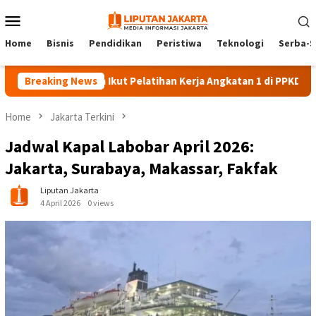
Skip
Mobile
to
Menu
content
Home
Bisnis
Pendidikan
Peristiwa
Teknologi
Serba-S
40 Peserta Ikut Pelatihan Kerja Angkatan 1 di PPKD Jaksel
Breaking News
Home
Jakarta Terkini
Jadwal Kapal Labobar April 2026:
Jakarta, Surabaya, Makassar, Fakfak
Liputan Jakarta
4 April 2026
0 views