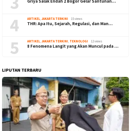
3
Griya Salak Endah 2 Bogor Gelar Santunan…
4
ARTIKEL
,
JAKARTA TERKINI
15 views
THR: Apa Itu, Sejarah, Regulasi, dan Man…
5
ARTIKEL
,
JAKARTA TERKINI
,
TEKNOLOGI
12 views
8 Fenomena Langit yang Akan Muncul pada …
LIPUTAN TERBARU