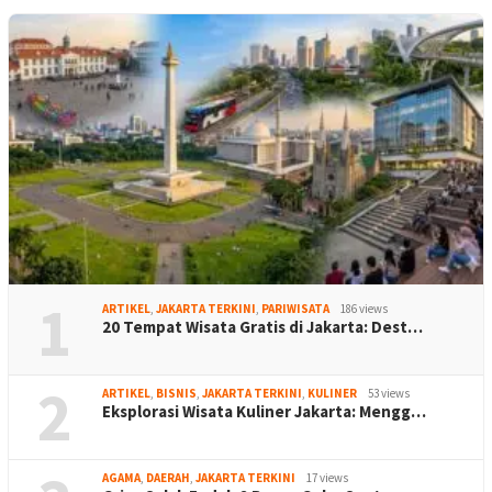
1
ARTIKEL
,
JAKARTA TERKINI
,
PARIWISATA
186 views
20 Tempat Wisata Gratis di Jakarta: Dest…
2
ARTIKEL
,
BISNIS
,
JAKARTA TERKINI
,
KULINER
53 views
Eksplorasi Wisata Kuliner Jakarta: Mengg…
AGAMA
,
DAERAH
,
JAKARTA TERKINI
17 views