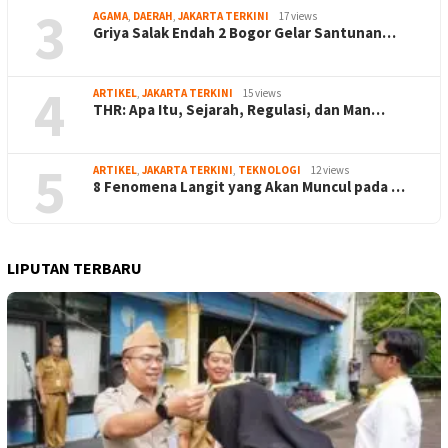
3
AGAMA
,
DAERAH
,
JAKARTA TERKINI
17 views
Griya Salak Endah 2 Bogor Gelar Santunan…
4
ARTIKEL
,
JAKARTA TERKINI
15 views
THR: Apa Itu, Sejarah, Regulasi, dan Man…
5
ARTIKEL
,
JAKARTA TERKINI
,
TEKNOLOGI
12 views
8 Fenomena Langit yang Akan Muncul pada …
LIPUTAN TERBARU