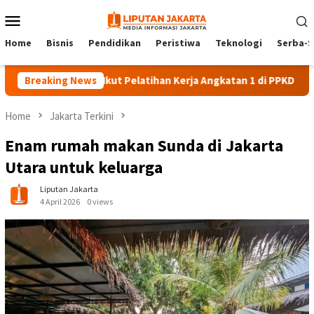
Skip
Mobile
to
Menu
content
Home
Bisnis
Pendidikan
Peristiwa
Teknologi
Serba-S
Peserta Ikut Pelatihan Kerja Angkatan 1 di PPKD Jaksel
Breaking News
10
Home
Jakarta Terkini
Enam rumah makan Sunda di Jakarta
Utara untuk keluarga
Liputan Jakarta
4 April 2026
0 views