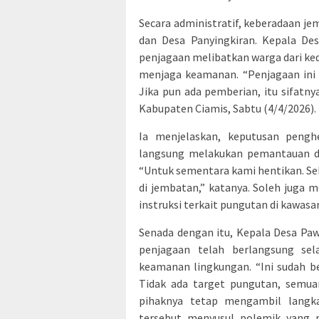
Secara administratif, keberadaan je
dan Desa Panyingkiran. Kepala De
penjagaan melibatkan warga dari ked
menjaga keamanan. “Penjagaan ini 
Jika pun ada pemberian, itu sifatny
Kabupaten Ciamis, Sabtu (4/4/2026).
Ia menjelaskan, keputusan pengh
langsung melakukan pemantauan d
“Untuk sementara kami hentikan. S
di jembatan,” katanya. Soleh juga
instruksi terkait pungutan di kawasa
Senada dengan itu, Kepala Desa P
penjagaan telah berlangsung se
keamanan lingkungan. “Ini sudah b
Tidak ada target pungutan, semua
pihaknya tetap mengambil langk
tersebut menyusul polemik yang mu