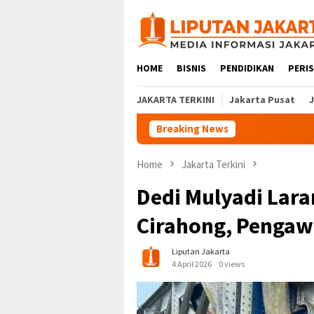
Skip
to
content
HOME
BISNIS
PENDIDIKAN
PERI
JAKARTA TERKINI
Jakarta Pusat
Breaking News
Home
Jakarta Terkini
Dedi Mulyadi Lara
Cirahong, Pengaw
Liputan Jakarta
4 April 2026
0 views