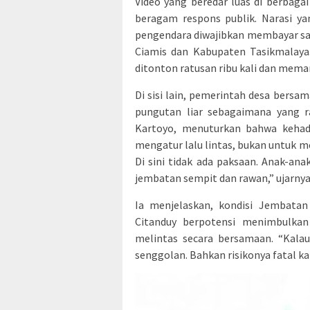
Video yang beredar luas di berbaga
beragam respons publik. Narasi y
pengendara diwajibkan membayar sa
Ciamis dan Kabupaten Tasikmalaya
ditonton ratusan ribu kali dan mema
Di sisi lain, pemerintah desa ber
pungutan liar sebagaimana yang r
Kartoyo, menuturkan bahwa kehad
mengatur lalu lintas, bukan untuk m
Di sini tidak ada paksaan. Anak-an
jembatan sempit dan rawan,” ujarnya
Ia menjelaskan, kondisi Jembatan
Citanduy berpotensi menimbulkan 
melintas secara bersamaan. “Kala
senggolan. Bahkan risikonya fatal ka