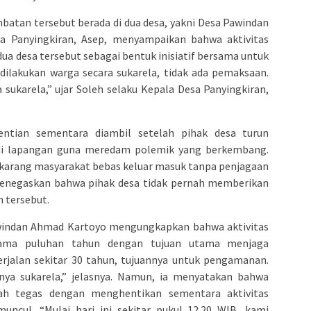
mbatan tersebut berada di dua desa, yakni Desa Pawindan
sa Panyingkiran, Asep, menyampaikan bahwa aktivitas
ua desa tersebut sebagai bentuk inisiatif bersama untuk
dilakukan warga secara sukarela, tidak ada pemaksaan.
a sukarela,” ujar Soleh selaku Kepala Desa Panyingkiran,
entian sementara diambil setelah pihak desa turun
i lapangan guna meredam polemik yang berkembang.
ekarang masyarakat bebas keluar masuk tanpa penjagaan
 menegaskan bahwa pihak desa tidak pernah memberikan
n tersebut.
awindan Ahmad Kartoyo mengungkapkan bahwa aktivitas
lama puluhan tahun dengan tujuan utama menjaga
erjalan sekitar 30 tahun, tujuannya untuk pengamanan.
nya sukarela,” jelasnya. Namun, ia menyatakan bahwa
ah tegas dengan menghentikan sementara aktivitas
ncul. “Mulai hari ini sekitar pukul 12.20 WIB, kami