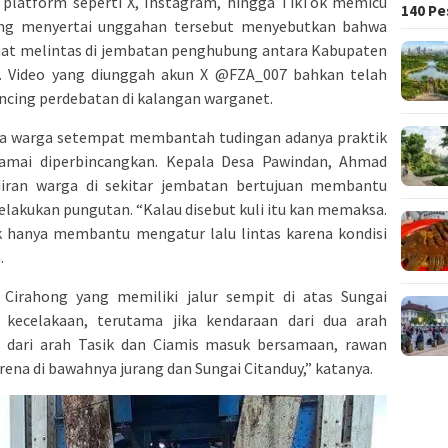
i platform seperti X, Instagram, hingga TikTok memicu
140 Pe
ang menyertai unggahan tersebut menyebutkan bahwa
at melintas di jembatan penghubung antara Kabupaten
. Video yang diunggah akun X @FZA_007 bahkan telah
ncing perdebatan di kalangan warganet.
sama warga setempat membantah tudingan adanya praktik
amai diperbincangkan. Kepala Desa Pawindan, Ahmad
iran warga di sekitar jembatan bertujuan membantu
elakukan pungutan. “Kalau disebut kuli itu kan memaksa.
ak hanya membantu mengatur lalu lintas karena kondisi
.
 Cirahong yang memiliki jalur sempit di atas Sungai
kecelakaan, terutama jika kendaraan dari dua arah
u dari arah Tasik dan Ciamis masuk bersamaan, rawan
rena di bawahnya jurang dan Sungai Citanduy,” katanya.