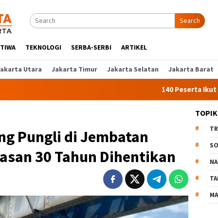
Search
STIWA
TEKNOLOGI
SERBA-SERBI
ARTIKEL
Jakarta Utara
Jakarta Timur
Jakarta Selatan
Jakarta Barat
140 Peserta Ikut Pelatihan Ke
TOPIK
TR
ng Pungli di Jembatan
SO
asan 30 Tahun Dihentikan
NA
TA
MA