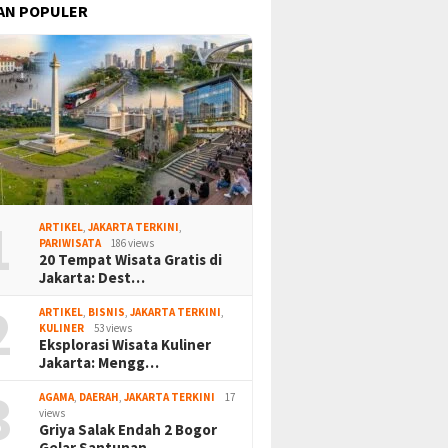
AN POPULER
1
ARTIKEL
,
JAKARTA TERKINI
,
PARIWISATA
186 views
20 Tempat Wisata Gratis di
Jakarta: Dest…
2
ARTIKEL
,
BISNIS
,
JAKARTA TERKINI
,
KULINER
53 views
Eksplorasi Wisata Kuliner
Jakarta: Mengg…
3
AGAMA
,
DAERAH
,
JAKARTA TERKINI
17
views
Griya Salak Endah 2 Bogor
Gelar Santunan…