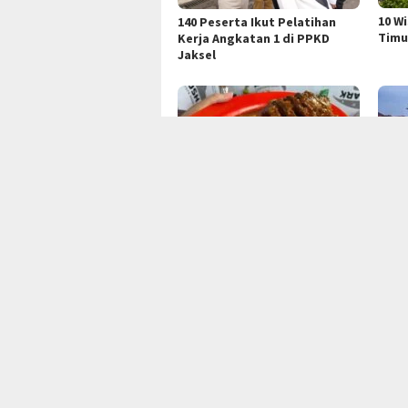
10 W
140 Peserta Ikut Pelatihan
Timu
Kerja Angkatan 1 di PPKD
Jaksel
Bintang Laut Seafood PRJ:
Menj
Destinasi Kuliner Laut
Kota
Populer di Jakarta
Waji
PEDOMAN MEDIA SIBER