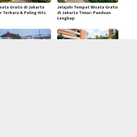
isata Gratis di Jakarta
Jelajahi Tempat Wisata Gratis
r Terbaru & Paling Hits
di Jakarta Timur: Panduan
Lengkap
elajahi Sejarah & Pesona
Panduan Lengkap: 20 Kampus
 Tua Jakarta: Destinasi
Favorit Jakarta, Biaya & Kost
b!
Mahasiswa
SOCIAL NETWORK
RSS