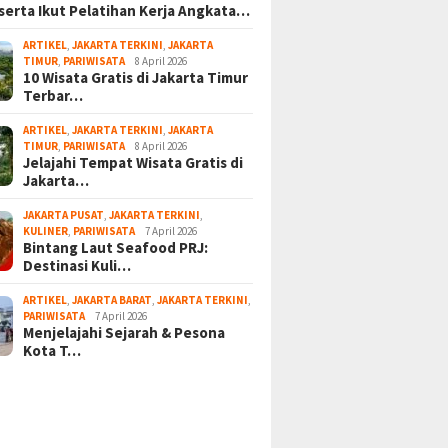
serta Ikut Pelatihan Kerja Angkata…
ARTIKEL
,
JAKARTA TERKINI
,
JAKARTA
TIMUR
,
PARIWISATA
8 April 2026
10 Wisata Gratis di Jakarta Timur
Terbar…
ARTIKEL
,
JAKARTA TERKINI
,
JAKARTA
TIMUR
,
PARIWISATA
8 April 2026
Jelajahi Tempat Wisata Gratis di
Jakarta…
JAKARTA PUSAT
,
JAKARTA TERKINI
,
KULINER
,
PARIWISATA
7 April 2026
Bintang Laut Seafood PRJ:
Destinasi Kuli…
ARTIKEL
,
JAKARTA BARAT
,
JAKARTA TERKINI
,
PARIWISATA
7 April 2026
Menjelajahi Sejarah & Pesona
Kota T…