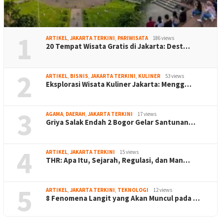
1
ARTIKEL
,
JAKARTA TERKINI
,
PARIWISATA
186 views
20 Tempat Wisata Gratis di Jakarta: Dest…
2
ARTIKEL
,
BISNIS
,
JAKARTA TERKINI
,
KULINER
53 views
Eksplorasi Wisata Kuliner Jakarta: Mengg…
3
AGAMA
,
DAERAH
,
JAKARTA TERKINI
17 views
Griya Salak Endah 2 Bogor Gelar Santunan…
4
ARTIKEL
,
JAKARTA TERKINI
15 views
THR: Apa Itu, Sejarah, Regulasi, dan Man…
5
ARTIKEL
,
JAKARTA TERKINI
,
TEKNOLOGI
12 views
8 Fenomena Langit yang Akan Muncul pada …