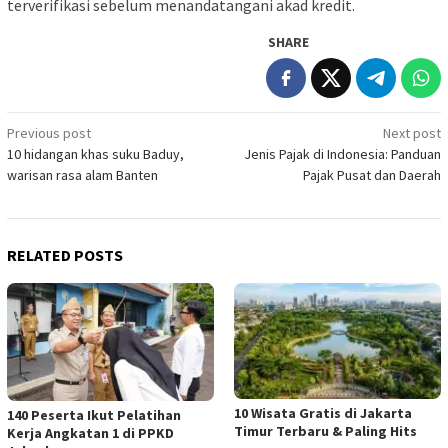
terverifikasi sebelum menandatangani akad kredit.
SHARE
Post
Previous post
Next post
10 hidangan khas suku Baduy,
Jenis Pajak di Indonesia: Panduan
navigation
warisan rasa alam Banten
Pajak Pusat dan Daerah
RELATED POSTS
10 Wisata Gratis di Jakarta
140 Peserta Ikut Pelatihan
Timur Terbaru & Paling Hits
Kerja Angkatan 1 di PPKD