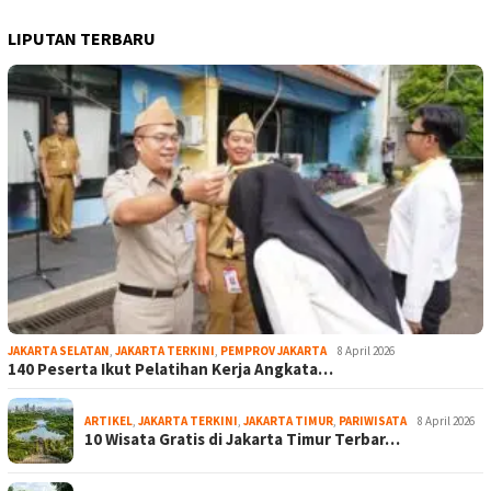
LIPUTAN TERBARU
JAKARTA SELATAN
,
JAKARTA TERKINI
,
PEMPROV JAKARTA
8 April 2026
140 Peserta Ikut Pelatihan Kerja Angkata…
ARTIKEL
,
JAKARTA TERKINI
,
JAKARTA TIMUR
,
PARIWISATA
8 April 2026
10 Wisata Gratis di Jakarta Timur Terbar…