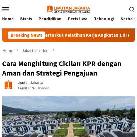
Skip
Mobile
to
Menu
content
Home
Bisnis
Pendidikan
Peristiwa
Teknologi
Serba-S
Breaking News
140 Peserta Ikut Pelatihan Kerja Angkatan 1 di PPKD Jaksel
Home
Jakarta Terkini
Cara Menghitung Cicilan KPR dengan
Aman dan Strategi Pengajuan
Liputan Jakarta
1 April 2026
0 views