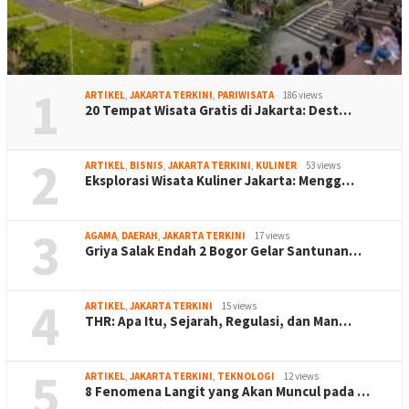
1
ARTIKEL
,
JAKARTA TERKINI
,
PARIWISATA
186 views
20 Tempat Wisata Gratis di Jakarta: Dest…
2
ARTIKEL
,
BISNIS
,
JAKARTA TERKINI
,
KULINER
53 views
Eksplorasi Wisata Kuliner Jakarta: Mengg…
3
AGAMA
,
DAERAH
,
JAKARTA TERKINI
17 views
Griya Salak Endah 2 Bogor Gelar Santunan…
4
ARTIKEL
,
JAKARTA TERKINI
15 views
THR: Apa Itu, Sejarah, Regulasi, dan Man…
5
ARTIKEL
,
JAKARTA TERKINI
,
TEKNOLOGI
12 views
8 Fenomena Langit yang Akan Muncul pada …