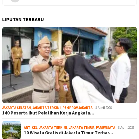
LIPUTAN TERBARU
JAKARTA SELATAN
,
JAKARTA TERKINI
,
PEMPROV JAKARTA
8 April 2026
140 Peserta Ikut Pelatihan Kerja Angkata…
ARTIKEL
,
JAKARTA TERKINI
,
JAKARTA TIMUR
,
PARIWISATA
8 April 2026
10 Wisata Gratis di Jakarta Timur Terbar…