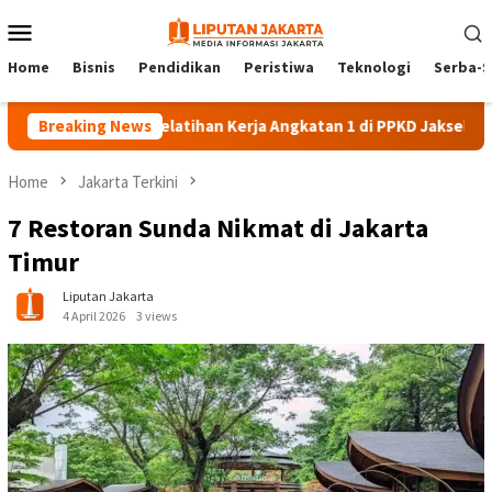
Skip
Mobile
to
Menu
content
Home
Bisnis
Pendidikan
Peristiwa
Teknologi
Serba-S
Ikut Pelatihan Kerja Angkatan 1 di PPKD Jaksel
Breaking News
10 Wisata 
Home
Jakarta Terkini
7 Restoran Sunda Nikmat di Jakarta
Timur
Liputan Jakarta
4 April 2026
3 views