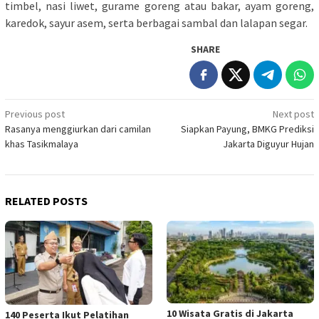
timbel, nasi liwet, gurame goreng atau bakar, ayam goreng,
karedok, sayur asem, serta berbagai sambal dan lalapan segar.
SHARE
Post
Previous post
Next post
Rasanya menggiurkan dari camilan
Siapkan Payung, BMKG Prediksi
navigation
khas Tasikmalaya
Jakarta Diguyur Hujan
RELATED POSTS
10 Wisata Gratis di Jakarta
140 Peserta Ikut Pelatihan