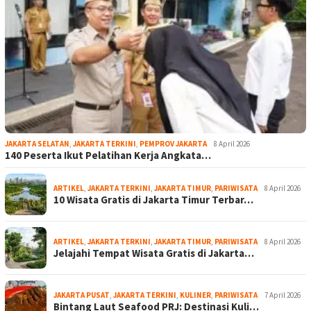
JAKARTA SELATAN
,
JAKARTA TERKINI
,
PEMPROV JAKARTA
8 April 2026
140 Peserta Ikut Pelatihan Kerja Angkata…
ARTIKEL
,
JAKARTA TERKINI
,
JAKARTA TIMUR
,
PARIWISATA
8 April 2026
10 Wisata Gratis di Jakarta Timur Terbar…
ARTIKEL
,
JAKARTA TERKINI
,
JAKARTA TIMUR
,
PARIWISATA
8 April 2026
Jelajahi Tempat Wisata Gratis di Jakarta…
JAKARTA PUSAT
,
JAKARTA TERKINI
,
KULINER
,
PARIWISATA
7 April 2026
Bintang Laut Seafood PRJ: Destinasi Kuli…