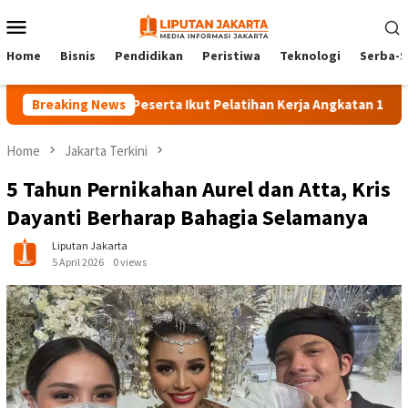
Skip
Mobile
to
Menu
content
Home
Bisnis
Pendidikan
Peristiwa
Teknologi
Serba-S
Breaking News
140 Peserta Ikut Pelatihan Kerja Angkatan 1 di PPKD Ja
Home
Jakarta Terkini
5 Tahun Pernikahan Aurel dan Atta, Kris
Dayanti Berharap Bahagia Selamanya
Liputan Jakarta
5 April 2026
0 views