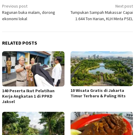
Post
Previous post
Next post
Ragunan buka malam, dorong
Tumpukan Sampah Makassar Capai
navigation
ekonomi lokal
1.644 Ton Harian, KLH Minta PSEL
RELATED POSTS
10 Wisata Gratis di Jakarta
140 Peserta Ikut Pelatihan
Timur Terbaru & Paling Hits
Kerja Angkatan 1 di PPKD
Jaksel