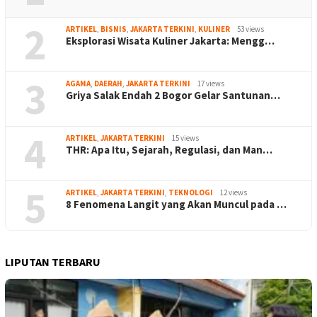
2
ARTIKEL
,
BISNIS
,
JAKARTA TERKINI
,
KULINER
53 views
Eksplorasi Wisata Kuliner Jakarta: Mengg…
3
AGAMA
,
DAERAH
,
JAKARTA TERKINI
17 views
Griya Salak Endah 2 Bogor Gelar Santunan…
4
ARTIKEL
,
JAKARTA TERKINI
15 views
THR: Apa Itu, Sejarah, Regulasi, dan Man…
5
ARTIKEL
,
JAKARTA TERKINI
,
TEKNOLOGI
12 views
8 Fenomena Langit yang Akan Muncul pada …
LIPUTAN TERBARU