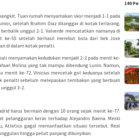
140 Pe
 bangkit. Tuan rumah menyamakan skor menjadi 1-1 pada
unior, setelah Brahim Diaz dilanggar di kotak terlarang.
 berbalik unggul 2-1. Valverde mencatatkan namanya di
t ke-55 setelah berhasil merebut bola dari bek Jose
 di dalam kotak penalti.
mbali menyamakan kedudukan menjadi 2-2 pada menit ke-
 Nahuel Molina yang tak mampu dibendung Lunin. Namun,
 menit ke-72. Vinicius mencetak gol keduanya setelah
ak penalti sebelum melepaskan tembakan yang berbuah
 unggul 3-2.
drid harus bermain dengan 10 orang sejak menit ke-77.
bat pelanggaran keras terhadap Alejandro Baena. Meski
u, Atletico gagal memanfaatkan situasi tersebut. Real
gulan hingga peluit panjang dibunyikan.