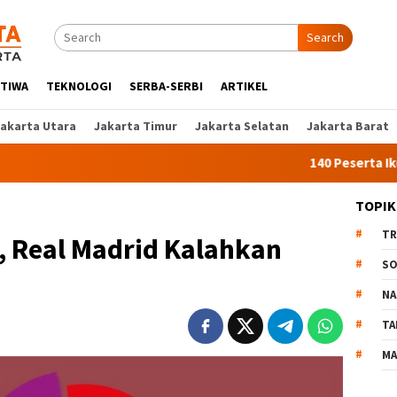
Search
STIWA
TEKNOLOGI
SERBA-SERBI
ARTIKEL
Jakarta Utara
Jakarta Timur
Jakarta Selatan
Jakarta Barat
140 Peserta Ikut Pelati
TOPIK
TR
l, Real Madrid Kalahkan
SO
NA
TA
MA