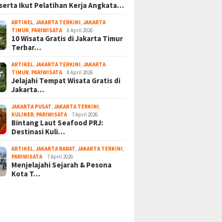
serta Ikut Pelatihan Kerja Angkata…
ARTIKEL
,
JAKARTA TERKINI
,
JAKARTA
TIMUR
,
PARIWISATA
8 April 2026
10 Wisata Gratis di Jakarta Timur
Terbar…
ARTIKEL
,
JAKARTA TERKINI
,
JAKARTA
TIMUR
,
PARIWISATA
8 April 2026
Jelajahi Tempat Wisata Gratis di
Jakarta…
JAKARTA PUSAT
,
JAKARTA TERKINI
,
KULINER
,
PARIWISATA
7 April 2026
Bintang Laut Seafood PRJ:
Destinasi Kuli…
ARTIKEL
,
JAKARTA BARAT
,
JAKARTA TERKINI
,
PARIWISATA
7 April 2026
Menjelajahi Sejarah & Pesona
Kota T…