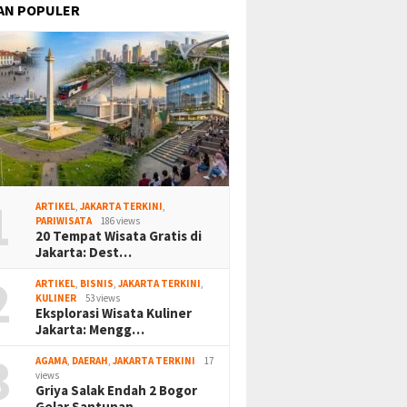
AN POPULER
1
ARTIKEL
,
JAKARTA TERKINI
,
PARIWISATA
186 views
20 Tempat Wisata Gratis di
Jakarta: Dest…
2
ARTIKEL
,
BISNIS
,
JAKARTA TERKINI
,
KULINER
53 views
Eksplorasi Wisata Kuliner
Jakarta: Mengg…
3
AGAMA
,
DAERAH
,
JAKARTA TERKINI
17
views
Griya Salak Endah 2 Bogor
Gelar Santunan…