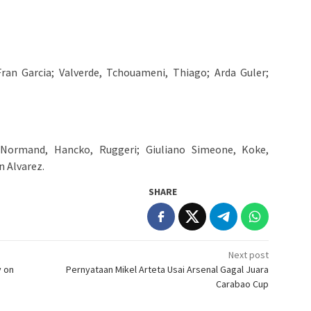
 Fran Garcia; Valverde, Tchouameni, Thiago; Arda Guler;
Normand, Hancko, Ruggeri; Giuliano Simeone, Koke,
 Alvarez.
SHARE
Next post
y on
Pernyataan Mikel Arteta Usai Arsenal Gagal Juara
Carabao Cup