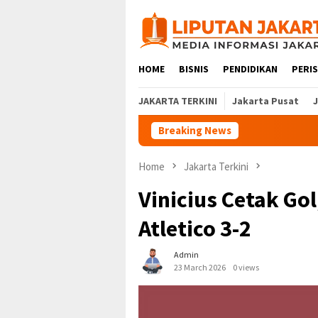
Skip
to
content
HOME
BISNIS
PENDIDIKAN
PERI
JAKARTA TERKINI
Jakarta Pusat
Breaking News
Home
Jakarta Terkini
Vinicius Cetak Go
Atletico 3-2
Admin
23 March 2026
0 views