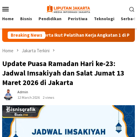
Skip
Mobile
to
Menu
content
Home
Bisnis
Pendidikan
Peristiwa
Teknologi
Serba-S
140 Peserta Ikut Pelatihan Kerja Angkatan 1 di PPKD Jaksel
Breaking News
Home
Jakarta Terkini
Update Puasa Ramadan Hari ke-23:
Jadwal Imsakiyah dan Salat Jumat 13
Maret 2026 di Jakarta
Admin
12 March 2026
2 views