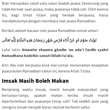
Niat merupakan salah satu rukun ibadah puasa. Seseorang yang
tidak berniat saat puasa, maka puasanya tidak sah. Oleh karena
itu, bagi Umat Islam yang hendak berpuasa, harus
mendahuluinya dengan membaca niat puasa Ramadhan.
Berikut adalah bacaan niat puasa Ramadhan untuk sehari:
نَوَيْتُ صَوْمَ غَدٍ عَنْ أَدَاءِ فَرْضِ شَهْرِ رَمَضَانَ هَذِهِ السَّنَةِ لِلّٰهِ تَعَالَى
Lafal latin:
Nawaitu shauma ghadin ‘an ada’i fardhi syahri
Ramadhana hadzihis sanati lillahi ta’ala.
Arti: Aku niat berpuasa esok hari untuk menunaikan kewajiban
puasa bulan Ramadhan tahun ini, karena Allah Ta’ala.
Imsak Masih Boleh Makan
Menjelang waktu imsak, masih banyak masyarakat yang
bertanya-tanya, apakah makan ketika imsak masih
diperbolehkan dan puasanya tetap sah? Tak sedikit pula yang
mengira imsak menjadi batas mutlak berhenti sahur.