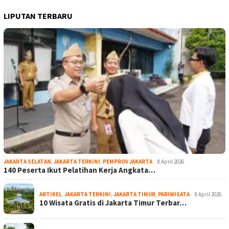
LIPUTAN TERBARU
JAKARTA SELATAN
,
JAKARTA TERKINI
,
PEMPROV JAKARTA
8 April 2026
140 Peserta Ikut Pelatihan Kerja Angkata…
ARTIKEL
,
JAKARTA TERKINI
,
JAKARTA TIMUR
,
PARIWISATA
8 April 2026
10 Wisata Gratis di Jakarta Timur Terbar…