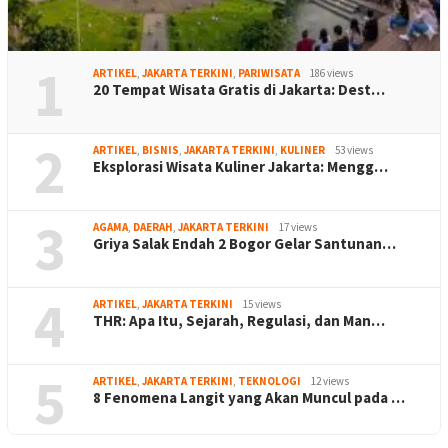
1
ARTIKEL
,
JAKARTA TERKINI
,
PARIWISATA
186 views
20 Tempat Wisata Gratis di Jakarta: Dest…
2
ARTIKEL
,
BISNIS
,
JAKARTA TERKINI
,
KULINER
53 views
Eksplorasi Wisata Kuliner Jakarta: Mengg…
3
AGAMA
,
DAERAH
,
JAKARTA TERKINI
17 views
Griya Salak Endah 2 Bogor Gelar Santunan…
4
ARTIKEL
,
JAKARTA TERKINI
15 views
THR: Apa Itu, Sejarah, Regulasi, dan Man…
5
ARTIKEL
,
JAKARTA TERKINI
,
TEKNOLOGI
12 views
8 Fenomena Langit yang Akan Muncul pada …