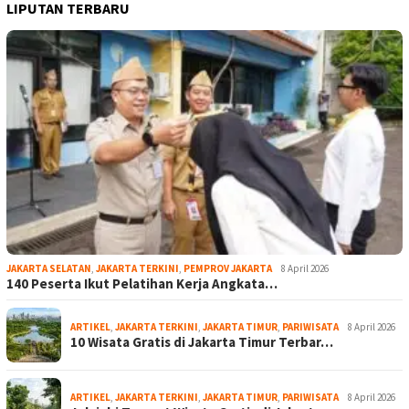
LIPUTAN TERBARU
JAKARTA SELATAN
,
JAKARTA TERKINI
,
PEMPROV JAKARTA
8 April 2026
140 Peserta Ikut Pelatihan Kerja Angkata…
ARTIKEL
,
JAKARTA TERKINI
,
JAKARTA TIMUR
,
PARIWISATA
8 April 2026
10 Wisata Gratis di Jakarta Timur Terbar…
ARTIKEL
,
JAKARTA TERKINI
,
JAKARTA TIMUR
,
PARIWISATA
8 April 2026