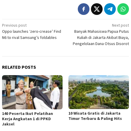
Post
Previous post
Next post
Oppo launches ‘zero-crease’ Find
Banyak Mahasiswa Papua Putus
navigation
N6 to rival Samsung’s foldables
Kuliah di Jakarta Akibat Biaya,
Pengelolaan Dana Otsus Disorot
RELATED POSTS
10 Wisata Gratis di Jakarta
140 Peserta Ikut Pelatihan
Timur Terbaru & Paling Hits
Kerja Angkatan 1 di PPKD
Jaksel