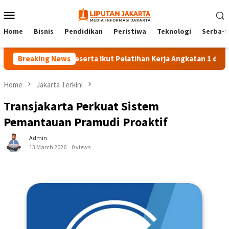
Skip
Mobile
to
Menu
content
Home
Bisnis
Pendidikan
Peristiwa
Teknologi
Serba-S
Breaking News
140 Peserta Ikut Pelatihan Kerja Angkatan 1 di PPKD Jak
Home
Jakarta Terkini
Transjakarta Perkuat Sistem
Pemantauan Pramudi Proaktif
Admin
13 March 2026
0 views