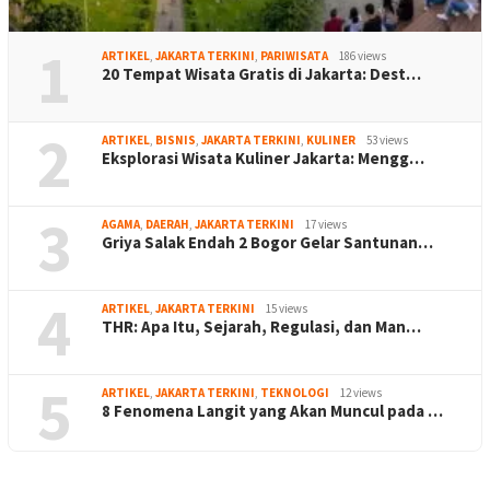
1
ARTIKEL
,
JAKARTA TERKINI
,
PARIWISATA
186 views
20 Tempat Wisata Gratis di Jakarta: Dest…
2
ARTIKEL
,
BISNIS
,
JAKARTA TERKINI
,
KULINER
53 views
Eksplorasi Wisata Kuliner Jakarta: Mengg…
3
AGAMA
,
DAERAH
,
JAKARTA TERKINI
17 views
Griya Salak Endah 2 Bogor Gelar Santunan…
4
ARTIKEL
,
JAKARTA TERKINI
15 views
THR: Apa Itu, Sejarah, Regulasi, dan Man…
5
ARTIKEL
,
JAKARTA TERKINI
,
TEKNOLOGI
12 views
8 Fenomena Langit yang Akan Muncul pada …