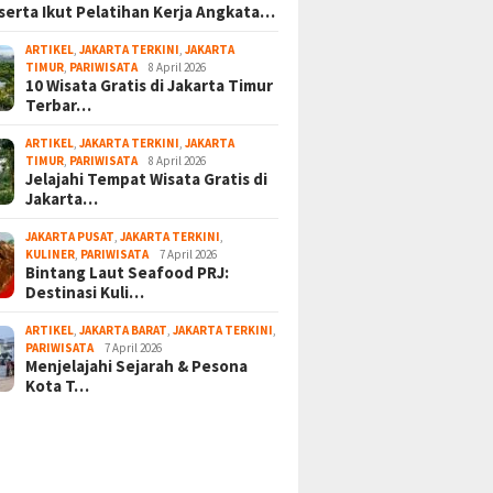
serta Ikut Pelatihan Kerja Angkata…
ARTIKEL
,
JAKARTA TERKINI
,
JAKARTA
TIMUR
,
PARIWISATA
8 April 2026
10 Wisata Gratis di Jakarta Timur
Terbar…
ARTIKEL
,
JAKARTA TERKINI
,
JAKARTA
TIMUR
,
PARIWISATA
8 April 2026
Jelajahi Tempat Wisata Gratis di
Jakarta…
JAKARTA PUSAT
,
JAKARTA TERKINI
,
KULINER
,
PARIWISATA
7 April 2026
Bintang Laut Seafood PRJ:
Destinasi Kuli…
ARTIKEL
,
JAKARTA BARAT
,
JAKARTA TERKINI
,
PARIWISATA
7 April 2026
Menjelajahi Sejarah & Pesona
Kota T…