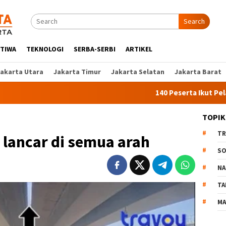
Search
STIWA
TEKNOLOGI
SERBA-SERBI
ARTIKEL
Jakarta Utara
Jakarta Timur
Jakarta Selatan
Jakarta Barat
140 Peserta Ikut Pelatihan Kerja Angka
TOPIK
TR
: lancar di semua arah
SO
NA
TA
MA