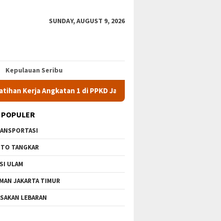
SUNDAY, AUGUST 9, 2026
Kepulauan Seribu
tan 1 di PPKD Jaksel
10 Wisata Gratis di Jakarta Timur Ter
 POPULER
ANSPORTASI
TO TANGKAR
SI ULAM
MAN JAKARTA TIMUR
SAKAN LEBARAN