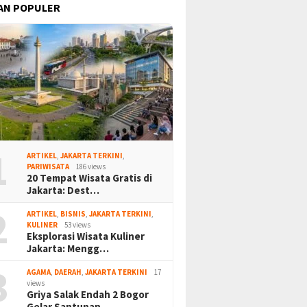
AN POPULER
1
ARTIKEL
,
JAKARTA TERKINI
,
PARIWISATA
186 views
20 Tempat Wisata Gratis di
Jakarta: Dest…
2
ARTIKEL
,
BISNIS
,
JAKARTA TERKINI
,
KULINER
53 views
Eksplorasi Wisata Kuliner
Jakarta: Mengg…
3
AGAMA
,
DAERAH
,
JAKARTA TERKINI
17
views
Griya Salak Endah 2 Bogor
Gelar Santunan…