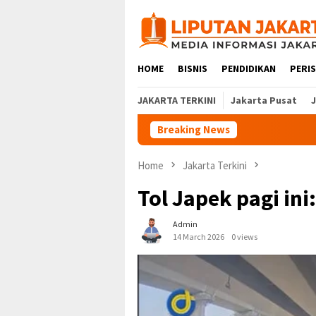
Skip
to
content
HOME
BISNIS
PENDIDIKAN
PERI
JAKARTA TERKINI
Jakarta Pusat
Breaking News
Home
Jakarta Terkini
Tol Japek pagi ini
Admin
14 March 2026
0 views