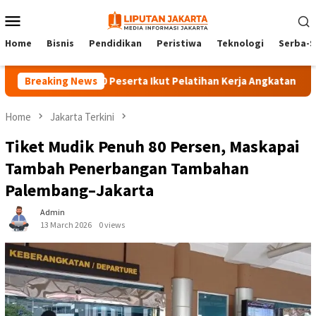
Skip
Mobile
to
Menu
content
Home
Bisnis
Pendidikan
Peristiwa
Teknologi
Serba-S
Breaking News
140 Peserta Ikut Pelatihan Kerja Angkatan 1 di PPKD J
Home
Jakarta Terkini
Tiket Mudik Penuh 80 Persen, Maskapai
Tambah Penerbangan Tambahan
Palembang–Jakarta
Admin
13 March 2026
0 views