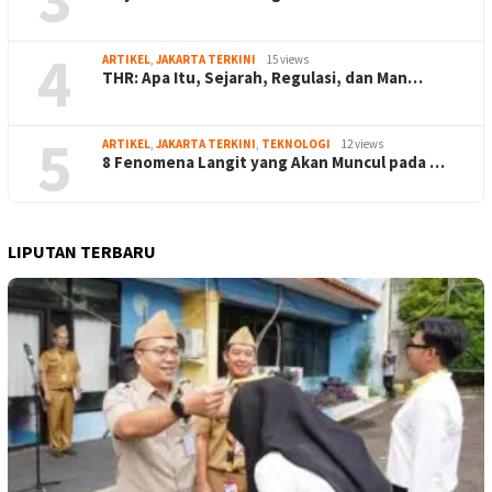
4
ARTIKEL
,
JAKARTA TERKINI
15 views
THR: Apa Itu, Sejarah, Regulasi, dan Man…
5
ARTIKEL
,
JAKARTA TERKINI
,
TEKNOLOGI
12 views
8 Fenomena Langit yang Akan Muncul pada …
LIPUTAN TERBARU