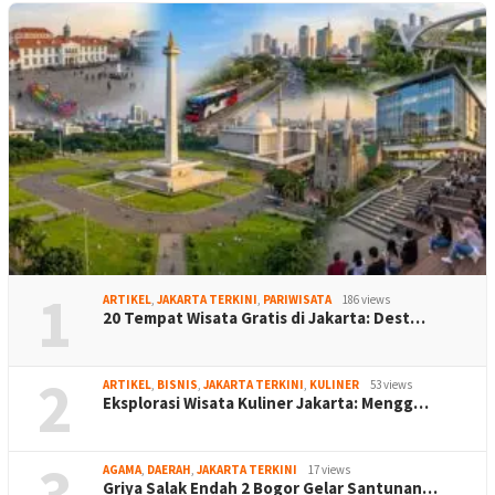
1
ARTIKEL
,
JAKARTA TERKINI
,
PARIWISATA
186 views
20 Tempat Wisata Gratis di Jakarta: Dest…
2
ARTIKEL
,
BISNIS
,
JAKARTA TERKINI
,
KULINER
53 views
Eksplorasi Wisata Kuliner Jakarta: Mengg…
3
AGAMA
,
DAERAH
,
JAKARTA TERKINI
17 views
Griya Salak Endah 2 Bogor Gelar Santunan…