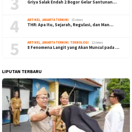
3
Griya Salak Endah 2 Bogor Gelar Santunan…
4
ARTIKEL
,
JAKARTA TERKINI
15 views
THR: Apa Itu, Sejarah, Regulasi, dan Man…
5
ARTIKEL
,
JAKARTA TERKINI
,
TEKNOLOGI
12 views
8 Fenomena Langit yang Akan Muncul pada …
LIPUTAN TERBARU