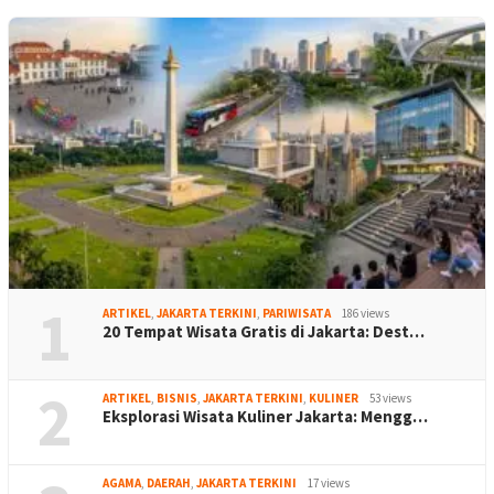
1
ARTIKEL
,
JAKARTA TERKINI
,
PARIWISATA
186 views
20 Tempat Wisata Gratis di Jakarta: Dest…
2
ARTIKEL
,
BISNIS
,
JAKARTA TERKINI
,
KULINER
53 views
Eksplorasi Wisata Kuliner Jakarta: Mengg…
AGAMA
,
DAERAH
,
JAKARTA TERKINI
17 views