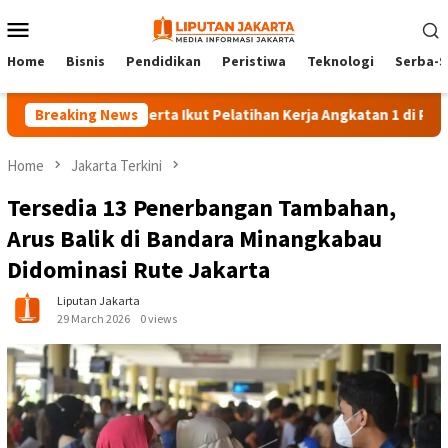
Skip
Mobile
to
Menu
content
Home
Bisnis
Pendidikan
Peristiwa
Teknologi
Serba-S
Breaking News
140 Peserta Ikut Pelatihan Kerja Angkatan 1 di PPKD Jaksel
Home
Jakarta Terkini
Tersedia 13 Penerbangan Tambahan,
Arus Balik di Bandara Minangkabau
Didominasi Rute Jakarta
Liputan Jakarta
29 March 2026
0 views