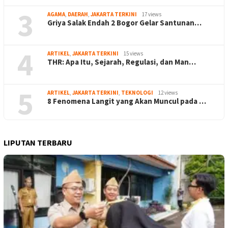
3
AGAMA
,
DAERAH
,
JAKARTA TERKINI
17 views
Griya Salak Endah 2 Bogor Gelar Santunan…
4
ARTIKEL
,
JAKARTA TERKINI
15 views
THR: Apa Itu, Sejarah, Regulasi, dan Man…
5
ARTIKEL
,
JAKARTA TERKINI
,
TEKNOLOGI
12 views
8 Fenomena Langit yang Akan Muncul pada …
LIPUTAN TERBARU