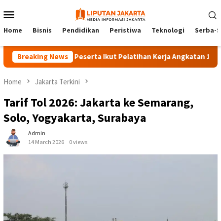
Skip
Mobile
to
Menu
content
Home
Bisnis
Pendidikan
Peristiwa
Teknologi
Serba-S
Breaking News
140 Peserta Ikut Pelatihan Kerja Angkatan 1 di PPKD Ja
Home
Jakarta Terkini
Tarif Tol 2026: Jakarta ke Semarang,
Solo, Yogyakarta, Surabaya
Admin
14 March 2026
0 views