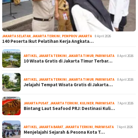
JAKARTA SELATAN
,
JAKARTA TERKINI
,
PEMPROV JAKARTA
8 April 2026
140 Peserta Ikut Pelatihan Kerja Angkata…
ARTIKEL
,
JAKARTA TERKINI
,
JAKARTA TIMUR
,
PARIWISATA
8 April 2026
10 Wisata Gratis di Jakarta Timur Terbar…
ARTIKEL
,
JAKARTA TERKINI
,
JAKARTA TIMUR
,
PARIWISATA
8 April 2026
Jelajahi Tempat Wisata Gratis di Jakarta…
JAKARTA PUSAT
,
JAKARTA TERKINI
,
KULINER
,
PARIWISATA
7 April 2026
Bintang Laut Seafood PRJ: Destinasi Kuli…
ARTIKEL
,
JAKARTA BARAT
,
JAKARTA TERKINI
,
PARIWISATA
7 April 2026
Menjelajahi Sejarah & Pesona Kota T…