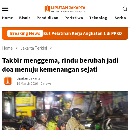
Skip
Mobile
to
Menu
content
Home
Bisnis
Pendidikan
Peristiwa
Teknologi
Serba-S
140 Peserta Ikut Pelatihan Kerja Angkatan 1 di PPKD Jaksel
Breaking News
Home
Jakarta Terkini
Takbir menggema, rindu berubah jadi
doa menuju kemenangan sejati
Liputan Jakarta
19 March 2026
0 views