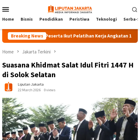
Skip
Mobile
to
Menu
content
Home
Bisnis
Pendidikan
Peristiwa
Teknologi
Serba-S
Breaking News
140 Peserta Ikut Pelatihan Kerja Angkatan 1 di PPKD Ja
Home
Jakarta Terkini
Suasana Khidmat Salat Idul Fitri 1447 H
di Solok Selatan
Liputan Jakarta
22 March 2026
0 views