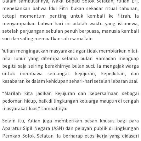
Dalam sambutannya, Wakil Bupati Solok Selatan, Yulian Efi,
menekankan bahwa Idul Fitri bukan sekadar ritual tahunan,
tetapi momentum penting untuk kembali ke fitrah. Ia
menyampaikan bahwa hari ini adalah waktu yang istimewa,
setelah perjuangan sebulan penuh berpuasa, manusia kembali
suci dan saling memaafkan satu sama lain.
Yulian mengingatkan masyarakat agar tidak membiarkan nilai-
nilai luhur yang ditempa selama bulan Ramadan menguap
begitu saja seiring berakhirnya bulan suci. Ia mengajak warga
untuk membawa semangat kejujuran, kepedulian, dan
kesabaran ke dalam kehidupan sehari-hari setelah lebaran usai.
“Marilah kita jadikan kejujuran dan kebersamaan sebagai
pedoman hidup, baik di lingkungan keluarga maupun di tengah
masyarakat luas,” tambahnya.
Selain itu, Yulian juga memberikan pesan khusus bagi para
Aparatur Sipil Negara (ASN) dan pelayan publik di lingkungan
Pemkab Solok Selatan. Ia berharap etos kerja yang didasari