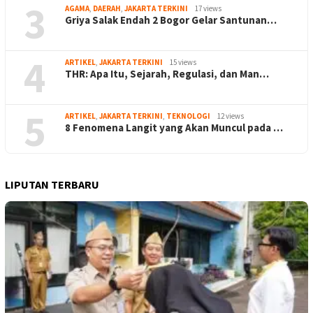
3
AGAMA
,
DAERAH
,
JAKARTA TERKINI
17 views
Griya Salak Endah 2 Bogor Gelar Santunan…
4
ARTIKEL
,
JAKARTA TERKINI
15 views
THR: Apa Itu, Sejarah, Regulasi, dan Man…
5
ARTIKEL
,
JAKARTA TERKINI
,
TEKNOLOGI
12 views
8 Fenomena Langit yang Akan Muncul pada …
LIPUTAN TERBARU