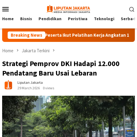
Skip
Mobile
to
Menu
content
Home
Bisnis
Pendidikan
Peristiwa
Teknologi
Serba-S
Breaking News
140 Peserta Ikut Pelatihan Kerja Angkatan 1 di PPKD Ja
Home
Jakarta Terkini
Strategi Pemprov DKI Hadapi 12.000
Pendatang Baru Usai Lebaran
Liputan Jakarta
29 March 2026
0 views