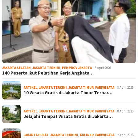
JAKARTA SELATAN
,
JAKARTA TERKINI
,
PEMPROV JAKARTA
8 April 2026
140 Peserta Ikut Pelatihan Kerja Angkata…
ARTIKEL
,
JAKARTA TERKINI
,
JAKARTA TIMUR
,
PARIWISATA
8 April 2026
10 Wisata Gratis di Jakarta Timur Terbar…
ARTIKEL
,
JAKARTA TERKINI
,
JAKARTA TIMUR
,
PARIWISATA
8 April 2026
Jelajahi Tempat Wisata Gratis di Jakarta…
JAKARTA PUSAT
,
JAKARTA TERKINI
,
KULINER
,
PARIWISATA
7 April 2026