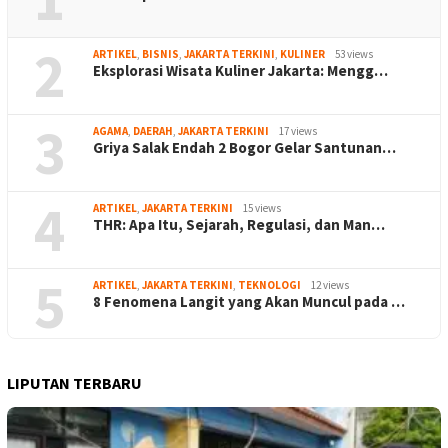
2
ARTIKEL
,
BISNIS
,
JAKARTA TERKINI
,
KULINER
53 views
Eksplorasi Wisata Kuliner Jakarta: Mengg…
3
AGAMA
,
DAERAH
,
JAKARTA TERKINI
17 views
Griya Salak Endah 2 Bogor Gelar Santunan…
4
ARTIKEL
,
JAKARTA TERKINI
15 views
THR: Apa Itu, Sejarah, Regulasi, dan Man…
5
ARTIKEL
,
JAKARTA TERKINI
,
TEKNOLOGI
12 views
8 Fenomena Langit yang Akan Muncul pada …
LIPUTAN TERBARU