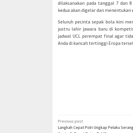
dilaksanakan pada tanggal 7 dan 8
kedua akan digelar dan menentukan 
Seluruh pecinta sepak bola kini m
justru lahir jawara baru di kompet
jadwal UCL perempat final agar ti
Anda di kancah tertinggi Eropa terse
Post
Previous post
Langkah Cepat Polri Ungkap Pelaku Seran
navigation