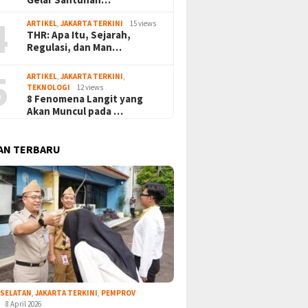
4
ARTIKEL
,
JAKARTA TERKINI
15 views
THR: Apa Itu, Sejarah,
Regulasi, dan Man…
5
ARTIKEL
,
JAKARTA TERKINI
,
TEKNOLOGI
12 views
8 Fenomena Langit yang
Akan Muncul pada …
AN TERBARU
 SELATAN
,
JAKARTA TERKINI
,
PEMPROV
8 April 2026