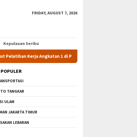
FRIDAY, AUGUST 7, 2026
Kepulauan Seribu
han Kerja Angkatan 1 di PPKD Jaksel
10 Wisata Gratis di J
 POPULER
ANSPORTASI
TO TANGKAR
SI ULAM
MAN JAKARTA TIMUR
SAKAN LEBARAN