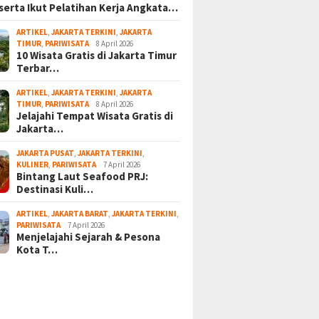
serta Ikut Pelatihan Kerja Angkata…
ARTIKEL
,
JAKARTA TERKINI
,
JAKARTA
TIMUR
,
PARIWISATA
8 April 2026
10 Wisata Gratis di Jakarta Timur
Terbar…
ARTIKEL
,
JAKARTA TERKINI
,
JAKARTA
TIMUR
,
PARIWISATA
8 April 2026
Jelajahi Tempat Wisata Gratis di
Jakarta…
JAKARTA PUSAT
,
JAKARTA TERKINI
,
KULINER
,
PARIWISATA
7 April 2026
Bintang Laut Seafood PRJ:
Destinasi Kuli…
ARTIKEL
,
JAKARTA BARAT
,
JAKARTA TERKINI
,
PARIWISATA
7 April 2026
Menjelajahi Sejarah & Pesona
Kota T…