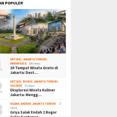
AN POPULER
1
ARTIKEL
,
JAKARTA TERKINI
,
PARIWISATA
186 views
20 Tempat Wisata Gratis di
Jakarta: Dest…
2
ARTIKEL
,
BISNIS
,
JAKARTA TERKINI
,
KULINER
53 views
Eksplorasi Wisata Kuliner
Jakarta: Mengg…
3
AGAMA
,
DAERAH
,
JAKARTA TERKINI
17
views
Griya Salak Endah 2 Bogor
Gelar Santunan…