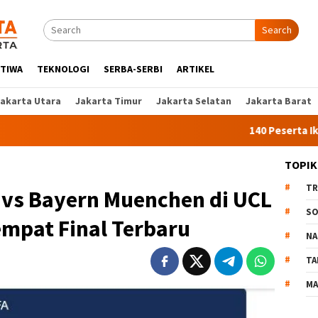
Search
STIWA
TEKNOLOGI
SERBA-SERBI
ARTIKEL
Jakarta Utara
Jakarta Timur
Jakarta Selatan
Jakarta Barat
140 Peserta Ikut Pelati
TOPIK
TR
 vs Bayern Muenchen di UCL
SO
empat Final Terbaru
NA
TA
MA