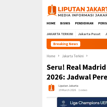
Skip
to
content
HOME
BISNIS
PENDIDIKAN
PERI
JAKARTA TERKINI
Jakarta Pusat
Breaking News
Home
Jakarta Terkini
Seru! Real Madrid
2026: Jadwal Per
Liputan Jakarta
19 March 2026
1 views