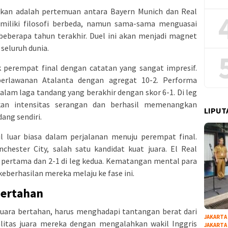
tikan adalah pertemuan antara Bayern Munich dan Real
emiliki filosofi berbeda, namun sama-sama menguasai
beberapa tahun terakhir. Duel ini akan menjadi magnet
seluruh dunia.
perempat final dengan catatan yang sangat impresif.
erlawanan Atalanta dengan agregat 10-2. Performa
lam laga tandang yang berakhir dengan skor 6-1. Di leg
kan intensitas serangan dan berhasil memenangkan
LIPUT
ang sendiri.
pil luar biasa dalam perjalanan menuju perempat final.
chester City, salah satu kandidat kuat juara. El Real
g pertama dan 2-1 di leg kedua. Kematangan mental para
eberhasilan mereka melaju ke fase ini.
Bertahan
 juara bertahan, harus menghadapi tantangan berat dari
JAKARTA
litas juara mereka dengan mengalahkan wakil Inggris
JAKARTA