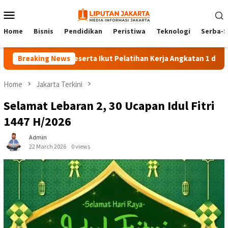
Skip
Mobile
to
Menu
content
Home
Bisnis
Pendidikan
Peristiwa
Teknologi
Serba-S
Breaking News
140 Peserta Ikut Pelatihan Kerja Angkatan 1 di PPKD Jak
Home
Jakarta Terkini
Selamat Lebaran 2, 30 Ucapan Idul Fitri
1447 H/2026
Admin
22 March 2026
0 views