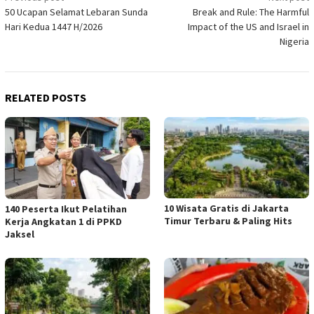
50 Ucapan Selamat Lebaran Sunda
Break and Rule: The Harmful
navigation
Hari Kedua 1447 H/2026
Impact of the US and Israel in
Nigeria
RELATED POSTS
10 Wisata Gratis di Jakarta
140 Peserta Ikut Pelatihan
Timur Terbaru & Paling Hits
Kerja Angkatan 1 di PPKD
Jaksel