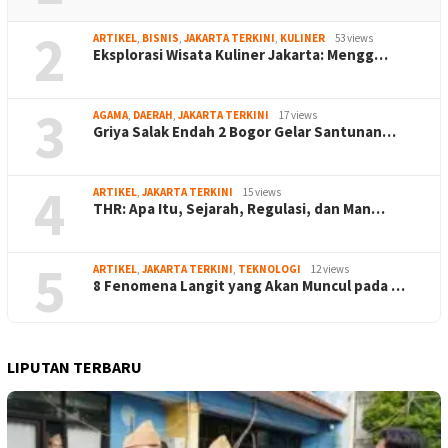
2
ARTIKEL
,
BISNIS
,
JAKARTA TERKINI
,
KULINER
53 views
Eksplorasi Wisata Kuliner Jakarta: Mengg…
3
AGAMA
,
DAERAH
,
JAKARTA TERKINI
17 views
Griya Salak Endah 2 Bogor Gelar Santunan…
4
ARTIKEL
,
JAKARTA TERKINI
15 views
THR: Apa Itu, Sejarah, Regulasi, dan Man…
5
ARTIKEL
,
JAKARTA TERKINI
,
TEKNOLOGI
12 views
8 Fenomena Langit yang Akan Muncul pada …
LIPUTAN TERBARU