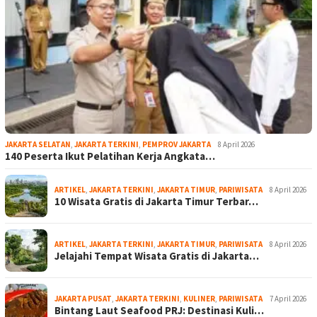
JAKARTA SELATAN
,
JAKARTA TERKINI
,
PEMPROV JAKARTA
8 April 2026
140 Peserta Ikut Pelatihan Kerja Angkata…
ARTIKEL
,
JAKARTA TERKINI
,
JAKARTA TIMUR
,
PARIWISATA
8 April 2026
10 Wisata Gratis di Jakarta Timur Terbar…
ARTIKEL
,
JAKARTA TERKINI
,
JAKARTA TIMUR
,
PARIWISATA
8 April 2026
Jelajahi Tempat Wisata Gratis di Jakarta…
JAKARTA PUSAT
,
JAKARTA TERKINI
,
KULINER
,
PARIWISATA
7 April 2026
Bintang Laut Seafood PRJ: Destinasi Kuli…